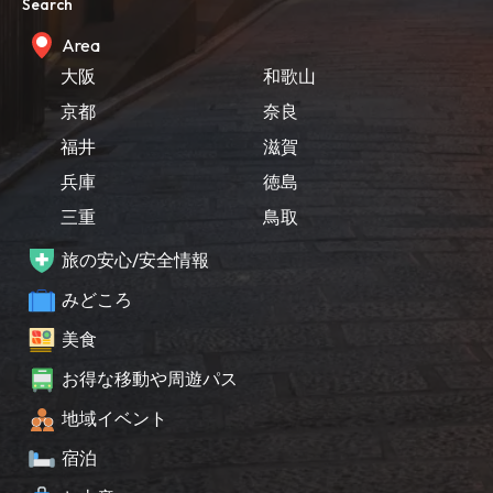
Search
Area
大阪
和歌山
京都
奈良
福井
滋賀
兵庫
徳島
三重
鳥取
旅の安心/安全情報
みどころ
美食
お得な移動や周遊パス
地域イベント
宿泊