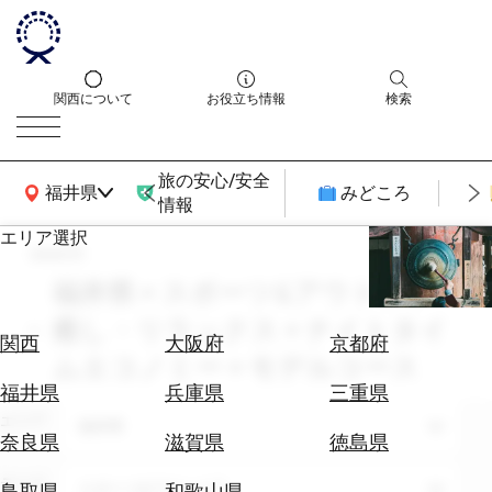
関西について
お役立ち情報
検索
旅の安心/安全
関西広域MAP
福井県
みどころ
情報
エリア選択
search
エ
リ
福井県 × スポーツ&アウトドア ×
ア
癒し・リラックス × ナイトタイ
を
航
関西
大阪府
京都府
選
ムエコノミー × モデルコース
空
ぶ
券
福井県
兵庫県
三重県
を
エリア
福井県
ホ
探
奈良県
滋賀県
徳島県
テ
す
ル
テーマ
スポーツ&アウトドア
鳥取県
和歌山県