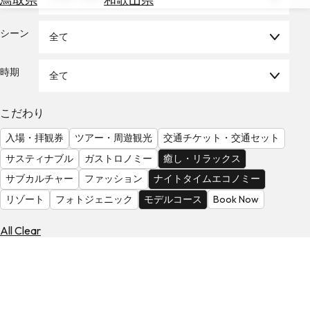
を
為
探
替
シーン
す
全て
を
調
時期
全て
べ
天
る
気
を
こだわり
見
入場・拝観券
ツアー・周遊観光
交通チケット・交通セット
る
サスティナブル
ガストロノミー
癒し・リラックス
サブカルチャー
ファッション
ナイトタイムエコノミー
リゾート
フォトジェニック
モデルコース
Book Now
All Clear