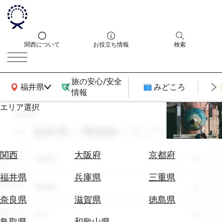
関西について
お役立ち情報
検索
旅の安心/安全
関西広域MAP
福井県
みどころ
情報
エリア選択
search
エ
リ
福井県 × 博物館 × リゾート
ア
を
航
関西
大阪府
京都府
エリア
選
福井県
空
ぶ
券
福井県
兵庫県
三重県
テーマ
を
博物館
ホ
探
奈良県
滋賀県
徳島県
テ
す
シーン
全て
ル
鳥取県
和歌山県