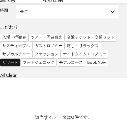
を
為
探
時期
全て
替
す
を
調
こだわり
べ
天
入場・拝観券
ツアー・周遊観光
交通チケット・交通セット
る
気
を
サスティナブル
ガストロノミー
癒し・リラックス
見
サブカルチャー
ファッション
ナイトタイムエコノミー
る
リゾート
フォトジェニック
モデルコース
Book Now
All Clear
該当するデータは0件です。