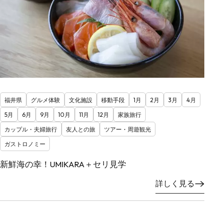
福井県
グルメ体験
文化施設
移動手段
1月
2月
3月
4月
5月
6月
9月
10月
11月
12月
家族旅行
カップル・夫婦旅行
友人との旅
ツアー・周遊観光
ガストロノミー
新鮮海の幸！UMIKARA＋セリ見学
詳しく見る