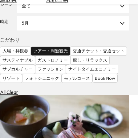
を
シーン
全て
為
探
替
す
を
時期
5月
調
べ
天
こだわり
る
気
を
入場・拝観券
ツアー・周遊観光
交通チケット・交通セット
見
サスティナブル
ガストロノミー
癒し・リラックス
る
サブカルチャー
ファッション
ナイトタイムエコノミー
リゾート
フォトジェニック
モデルコース
Book Now
All Clear