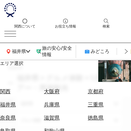
関西について
お役立ち情報
検索
旅の安心/安全
関西広域MAP
福井県
みどころ
情報
エリア選択
search
エ
リ
福井県 × グルメ体験 × 5月 × ツ
ア
アー・周遊観光
を
航
関西
大阪府
京都府
選
空
ぶ
エリア
券
福井県
福井県
兵庫県
三重県
を
ホ
探
奈良県
滋賀県
徳島県
テーマ
グルメ体験
テ
す
ル
鳥取県
和歌山県