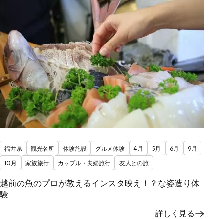
福井県
観光名所
体験施設
グルメ体験
4月
5月
6月
9月
10月
家族旅行
カップル・夫婦旅行
友人との旅
越前の魚のプロが教えるインスタ映え！？な姿造り体
験
詳しく見る