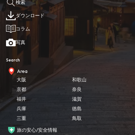
検索
ダウンロード
コラム
写真
Search
Area
大阪
和歌山
京都
奈良
福井
滋賀
兵庫
徳島
三重
鳥取
旅の安心/安全情報