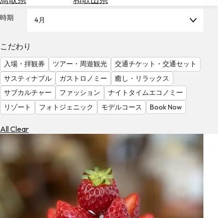
を
為
探
時期
4月
替
す
を
調
こだわり
べ
天
入場・拝観券
ツアー・周遊観光
交通チケット・交通セット
る
気
を
サスティナブル
ガストロノミー
癒し・リラックス
見
サブカルチャー
ファッション
ナイトタイムエコノミー
る
リゾート
フォトジェニック
モデルコース
Book Now
All Clear