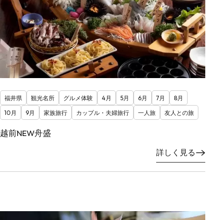
福井県
観光名所
グルメ体験
4月
5月
6月
7月
8月
10月
9月
家族旅行
カップル・夫婦旅行
一人旅
友人との旅
越前NEW舟盛
詳しく見る