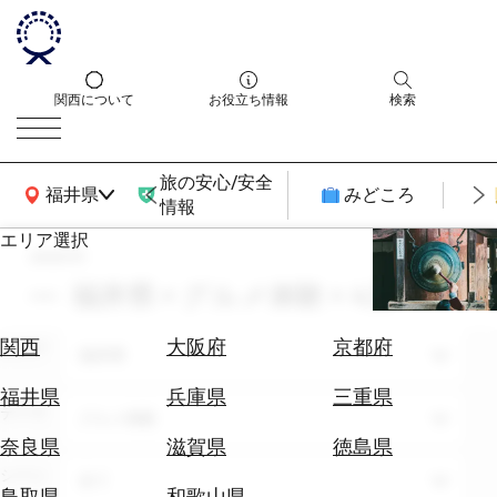
関西について
お役立ち情報
検索
旅の安心/安全
関西広域MAP
福井県
みどころ
情報
エリア選択
search
エ
リ
福井県 × グルメ体験 × 4月
ア
を
航
関西
大阪府
京都府
エリア
選
福井県
空
ぶ
券
福井県
兵庫県
三重県
テーマ
を
グルメ体験
ホ
探
奈良県
滋賀県
徳島県
テ
す
シーン
全て
ル
鳥取県
和歌山県