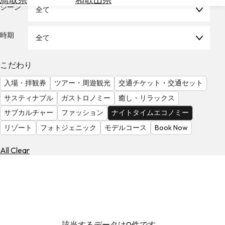
を
シーン
全て
為
探
替
す
を
時期
全て
調
べ
天
こだわり
る
気
を
入場・拝観券
ツアー・周遊観光
交通チケット・交通セット
見
サスティナブル
ガストロノミー
癒し・リラックス
る
サブカルチャー
ファッション
ナイトタイムエコノミー
リゾート
フォトジェニック
モデルコース
Book Now
All Clear
該当するデータは0件です。