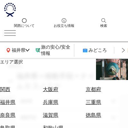
関西について
お役立ち情報
検索
旅の安心/安全
関西広域MAP
福井県
みどころ
情報
エリア選択
search
エ
リ
福井県 × 移動手段 × ナイトタイ
ア
ムエコノミー
を
航
関西
大阪府
京都府
選
空
ぶ
エリア
券
福井県
福井県
兵庫県
三重県
を
ホ
探
奈良県
滋賀県
徳島県
テーマ
移動手段
テ
す
ル
鳥取県
和歌山県