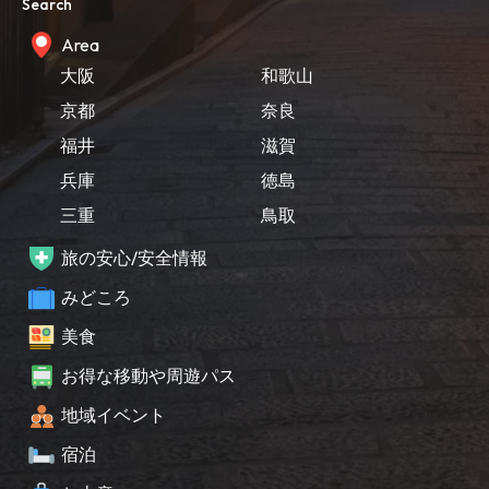
Search
Area
大阪
和歌山
京都
奈良
福井
滋賀
兵庫
徳島
三重
鳥取
旅の安心/安全情報
みどころ
美食
お得な移動や周遊パス
地域イベント
宿泊