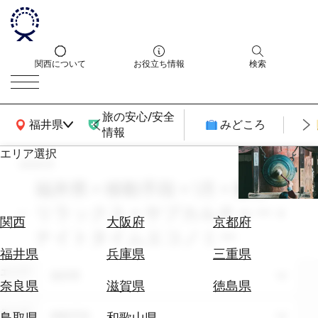
関西について
お役立ち情報
検索
旅の安心/安全
関西広域MAP
福井県
みどころ
情報
エリア選択
search
エ
リ
福井県 × 移動手段 × 1月 × 癒し・
ア
リラックス × サブカルチャー ×
を
航
関西
大阪府
京都府
選
ナイトタイムエコノミー
空
ぶ
券
福井県
兵庫県
三重県
を
エリア
福井県
ホ
探
奈良県
滋賀県
徳島県
テ
す
ル
テーマ
移動手段
鳥取県
和歌山県