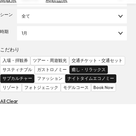
を
為
探
替
シーン
す
全て
を
調
時期
1月
べ
天
る
気
を
こだわり
見
入場・拝観券
ツアー・周遊観光
交通チケット・交通セット
る
サスティナブル
ガストロノミー
癒し・リラックス
サブカルチャー
ファッション
ナイトタイムエコノミー
リゾート
フォトジェニック
モデルコース
Book Now
All Clear