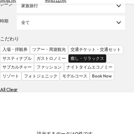
を
シーン
家族旅行
為
探
替
す
を
時期
全て
調
べ
天
こだわり
る
気
を
入場・拝観券
ツアー・周遊観光
交通チケット・交通セット
見
サスティナブル
ガストロノミー
癒し・リラックス
る
サブカルチャー
ファッション
ナイトタイムエコノミー
リゾート
フォトジェニック
モデルコース
Book Now
All Clear
該当するデータは0件です。