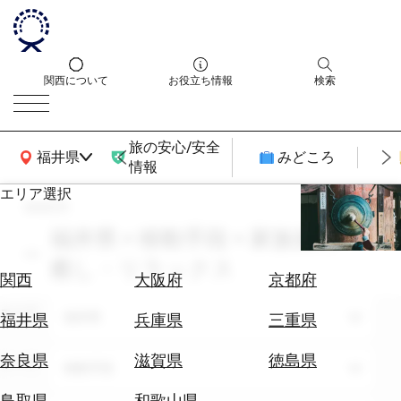
関西について
お役立ち情報
検索
旅の安心/安全
関西広域MAP
福井県
みどころ
情報
エリア選択
search
エ
リ
福井県 × 移動手段 × 家族旅行 ×
ア
癒し・リラックス
を
航
関西
大阪府
京都府
選
空
ぶ
エリア
券
福井県
福井県
兵庫県
三重県
を
ホ
探
奈良県
滋賀県
徳島県
テーマ
移動手段
テ
す
ル
鳥取県
和歌山県