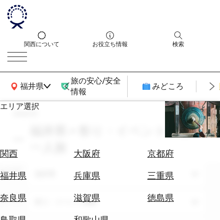
関西について
お役立ち情報
検索
旅の安心/安全
関西広域MAP
福井県
みどころ
情報
エリア選択
search
エ
リ
福井県 × 祭り・イベント体験 ×
ア
一人旅
を
航
関西
大阪府
京都府
選
空
ぶ
エリア
券
福井県
福井県
兵庫県
三重県
を
ホ
探
奈良県
滋賀県
徳島県
テーマ
祭り・イベント体験
テ
す
ル
鳥取県
和歌山県