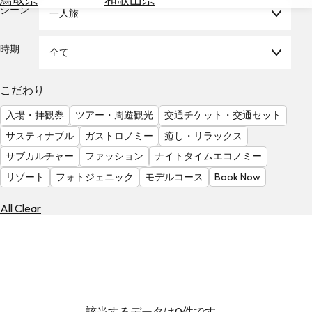
を
シーン
一人旅
為
探
替
す
を
時期
全て
調
べ
天
こだわり
る
気
を
入場・拝観券
ツアー・周遊観光
交通チケット・交通セット
見
サスティナブル
ガストロノミー
癒し・リラックス
る
サブカルチャー
ファッション
ナイトタイムエコノミー
リゾート
フォトジェニック
モデルコース
Book Now
All Clear
該当するデータは0件です。