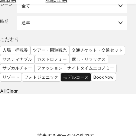
を
シーン
全て
為
探
替
す
を
時期
通年
調
べ
天
こだわり
る
気
を
入場・拝観券
ツアー・周遊観光
交通チケット・交通セット
見
サスティナブル
ガストロノミー
癒し・リラックス
る
サブカルチャー
ファッション
ナイトタイムエコノミー
リゾート
フォトジェニック
モデルコース
Book Now
All Clear
該当するデータは0件です。