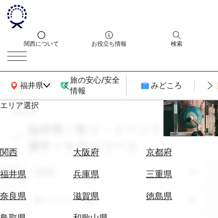
関西について
お役立ち情報
検索
旅の安心/安全
関西広域MAP
福井県
みどころ
情報
エリア選択
search
エ
リ
福井県 × 祭り・イベント体験 ×
ア
通年 × モデルコース
を
航
関西
大阪府
京都府
選
空
ぶ
エリア
券
福井県
福井県
兵庫県
三重県
を
ホ
探
奈良県
滋賀県
徳島県
テーマ
祭り・イベント体験
テ
す
ル
鳥取県
和歌山県