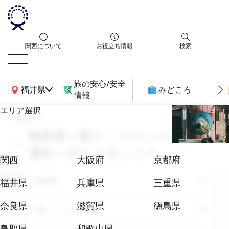
関西について
お役立ち情報
検索
旅の安心/安全
関西広域MAP
福井県
みどころ
情報
エリア選択
search
エ
リ
福井県 × 祭り・イベント体験 ×
ア
通年 × ガストロノミー
を
航
関西
大阪府
京都府
選
空
ぶ
エリア
券
福井県
福井県
兵庫県
三重県
を
ホ
探
奈良県
滋賀県
徳島県
テーマ
祭り・イベント体験
テ
す
ル
鳥取県
和歌山県