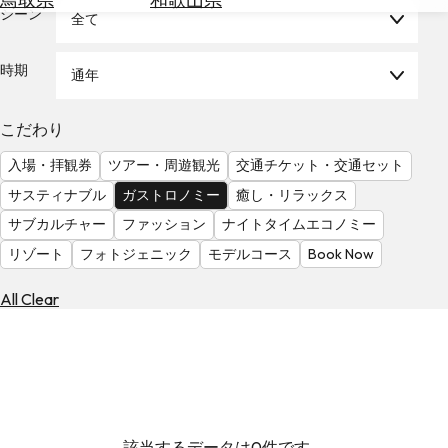
を
シーン
全て
為
探
替
す
を
時期
通年
調
べ
天
こだわり
る
気
を
入場・拝観券
ツアー・周遊観光
交通チケット・交通セット
見
サスティナブル
ガストロノミー
癒し・リラックス
る
サブカルチャー
ファッション
ナイトタイムエコノミー
リゾート
フォトジェニック
モデルコース
Book Now
All Clear
該当するデータは0件です。