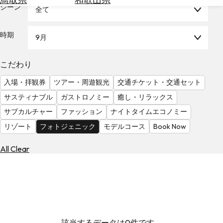
を
シーン
全て
為
探
替
す
を
時期
9月
調
べ
天
こだわり
る
気
を
入場・拝観券
ツアー・周遊観光
交通チケット・交通セット
見
サスティナブル
ガストロノミー
癒し・リラックス
る
サブカルチャー
ファッション
ナイトタイムエコノミー
リゾート
フォトジェニック
モデルコース
Book Now
All Clear
該当するデータは0件です。