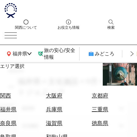
関西について
お役立ち情報
検索
旅の安心/安全
関西広域MAP
福井県
みどころ
情報
エリア選択
search
エ
リ
福井県 × 文化施設 × 9月 × フォ
ア
トジェニック
を
航
関西
大阪府
京都府
選
空
ぶ
エリア
券
福井県
福井県
兵庫県
三重県
を
ホ
探
奈良県
滋賀県
徳島県
テーマ
文化施設
テ
す
ル
鳥取県
和歌山県