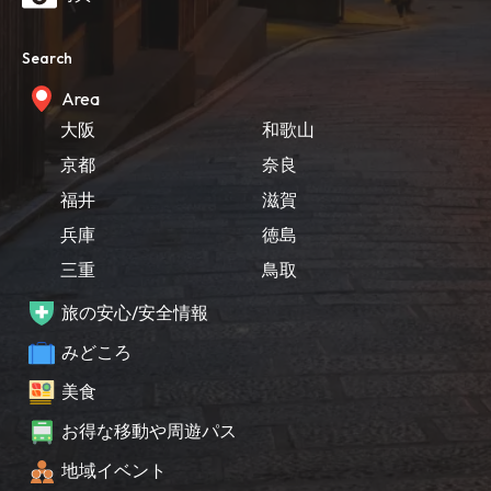
Search
Area
大阪
和歌山
京都
奈良
福井
滋賀
兵庫
徳島
三重
鳥取
旅の安心/安全情報
みどころ
美食
お得な移動や周遊パス
地域イベント