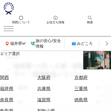
関西について
お役立ち情報
検索
旅の安心/安全
関西広域MAP
福井県
みどころ
情報
エリア選択
search
エ
リ
福井県 × 4月 × 入場・拝観券 × ツ
ア
アー・周遊観光 × リゾート
を
航
関西
大阪府
京都府
選
空
ぶ
エリア
券
福井県
福井県
兵庫県
三重県
を
ホ
探
奈良県
滋賀県
徳島県
テーマ
全て
テ
す
ル
鳥取県
和歌山県