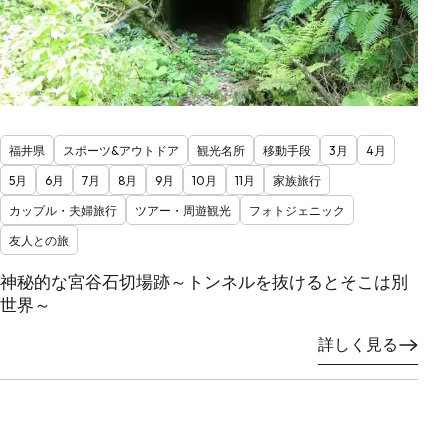
福井県
スポーツ&アウトドア
観光名所
移動手段
3月
4月
5月
6月
7月
8月
9月
10月
11月
家族旅行
カップル・夫婦旅行
ツアー・周遊観光
フォトジェニック
友人との旅
神秘的な宮谷石切場跡～トンネルを抜けるとそこは別
世界～
詳しく見る