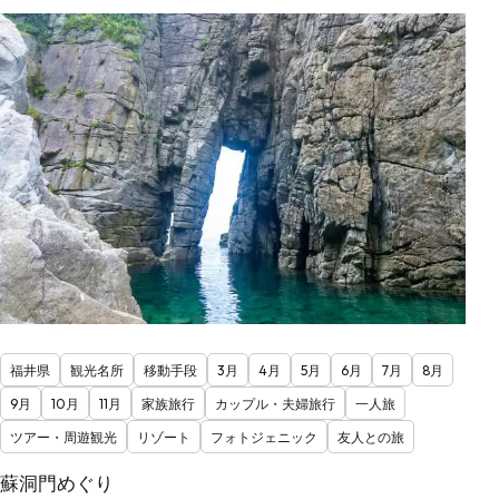
福井県
観光名所
移動手段
3月
4月
5月
6月
7月
8月
9月
10月
11月
家族旅行
カップル・夫婦旅行
一人旅
ツアー・周遊観光
リゾート
フォトジェニック
友人との旅
蘇洞門めぐり