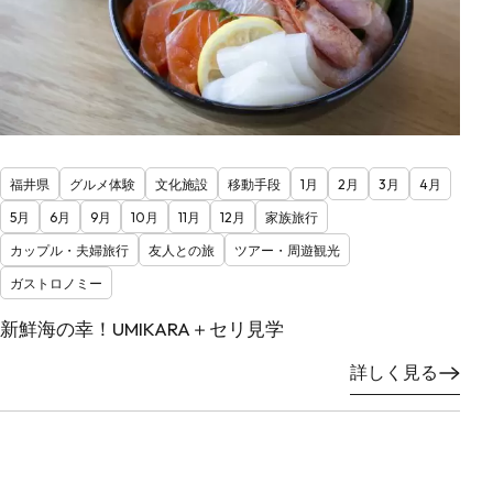
福井県
グルメ体験
文化施設
移動手段
1月
2月
3月
4月
5月
6月
9月
10月
11月
12月
家族旅行
カップル・夫婦旅行
友人との旅
ツアー・周遊観光
ガストロノミー
新鮮海の幸！UMIKARA＋セリ見学
詳しく見る