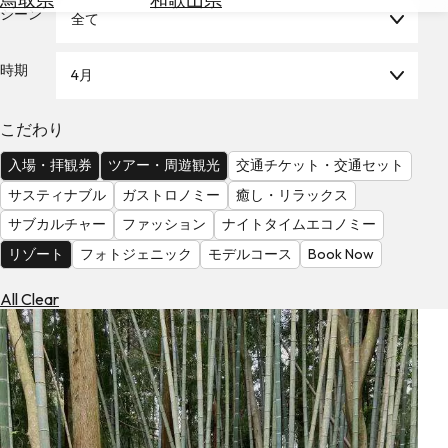
を
シーン
全て
為
探
替
す
を
時期
4月
調
べ
天
こだわり
る
気
を
入場・拝観券
ツアー・周遊観光
交通チケット・交通セット
見
サスティナブル
ガストロノミー
癒し・リラックス
る
サブカルチャー
ファッション
ナイトタイムエコノミー
リゾート
フォトジェニック
モデルコース
Book Now
All Clear