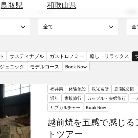
鳥取県
和歌山県
シーン
時期
全て
全
ト
サスティナブル
ガストロノミー
癒し・リラックス
ジェニック
モデルコース
Book Now
福井県
体験施設
観光名所
庭園&公園
通年
家族旅行
カップル・夫婦旅行
一
サブカルチャー
Book Now
越前焼を五感で感じる
トツアー