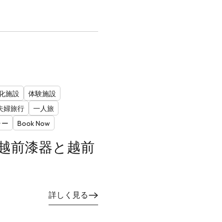
化施設
体験施設
夫婦旅行
一人旅
ャー
Book Now
、越前漆器と越前
詳しく見る