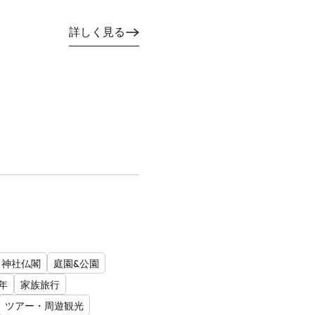
詳しく見る
神社仏閣
庭園&公園
年
家族旅行
ツアー・周遊観光