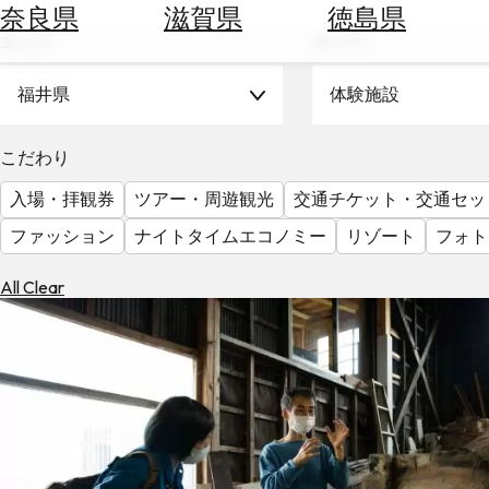
空
ぶ
奈良県
滋賀県
徳島県
券
エリア
テーマ
を
ホ
探
テ
福井県
体験施設
す
ル
を
為
こだわり
探
替
す
入場・拝観券
ツアー・周遊観光
交通チケット・交通セッ
を
調
ファッション
ナイトタイムエコノミー
リゾート
フォト
べ
天
る
気
All Clear
を
見
る