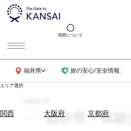
関西について
関西広域MAP
福井県
旅の安心/安全情報
エリア選択
search
エ
リ
福井県 × 体
関西
大阪府
京都府
ア
を
航
選