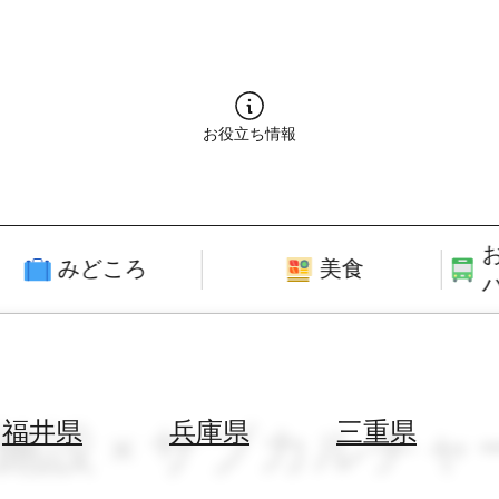
お役立ち情報
みどころ
美食
験施設 × サブカルチャ
福井県
兵庫県
三重県