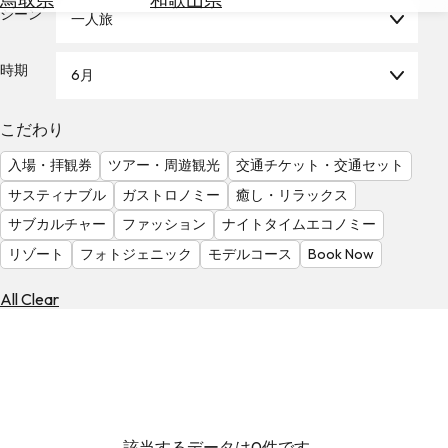
を
シーン
一人旅
為
探
替
す
を
時期
6月
調
べ
天
こだわり
る
気
を
入場・拝観券
ツアー・周遊観光
交通チケット・交通セット
見
サスティナブル
ガストロノミー
癒し・リラックス
る
サブカルチャー
ファッション
ナイトタイムエコノミー
リゾート
フォトジェニック
モデルコース
Book Now
All Clear
該当するデータは0件です。