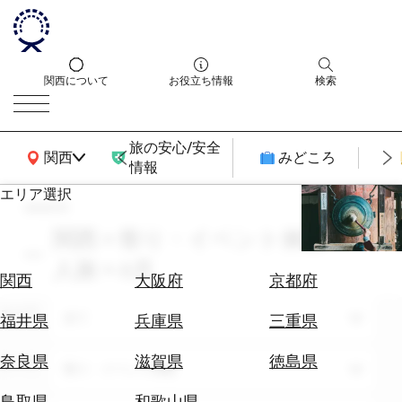
関西について
お役立ち情報
検索
旅の安心/安全
関西広域MAP
関西
みどころ
情報
エリア選択
search
エ
リ
関西 × 祭り・イベント体験 × 一
ア
人旅 × 6月
を
航
関西
大阪府
京都府
選
空
ぶ
エリア
券
全て
福井県
兵庫県
三重県
を
ホ
探
奈良県
滋賀県
徳島県
テーマ
祭り・イベント体験
テ
す
ル
鳥取県
和歌山県