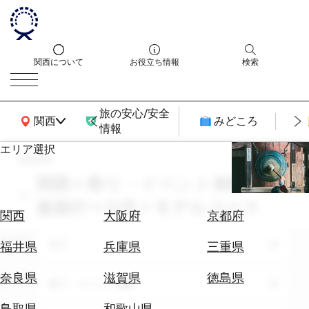
関西について
お役立ち情報
検索
旅の安心/安全
関西広域MAP
関西
みどころ
情報
エリア選択
search
エ
リ
関西 × 祭り・イベント体験 × 家
ア
族旅行 × 12月 × モデルコース
を
航
関西
大阪府
京都府
選
空
ぶ
エリア
券
全て
福井県
兵庫県
三重県
を
ホ
探
奈良県
滋賀県
徳島県
テーマ
祭り・イベント体験
テ
す
ル
鳥取県
和歌山県