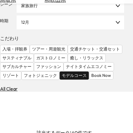
を
シーン
家族旅行
為
探
替
す
を
時期
12月
調
べ
天
こだわり
る
気
を
入場・拝観券
ツアー・周遊観光
交通チケット・交通セット
見
サスティナブル
ガストロノミー
癒し・リラックス
る
サブカルチャー
ファッション
ナイトタイムエコノミー
リゾート
フォトジェニック
モデルコース
Book Now
All Clear
該当するデータは0件です。