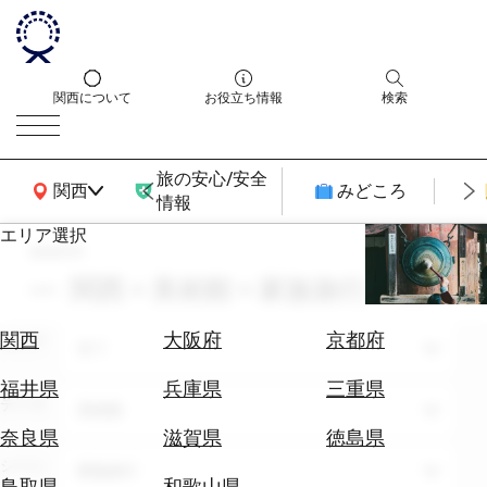
関西について
お役立ち情報
検索
旅の安心/安全
関西広域MAP
関西
みどころ
情報
エリア選択
search
エ
リ
関西 × 美術館 × 家族旅行 × 1月
ア
を
航
関西
大阪府
京都府
エリア
選
全て
空
ぶ
券
福井県
兵庫県
三重県
テーマ
を
美術館
ホ
探
奈良県
滋賀県
徳島県
テ
す
シーン
家族旅行
ル
鳥取県
和歌山県