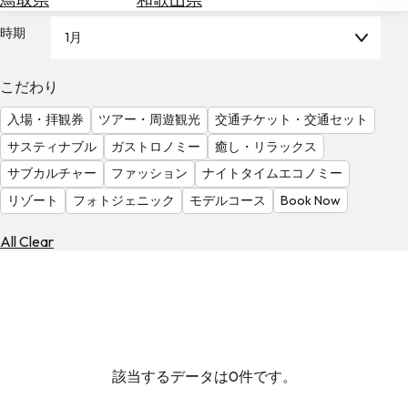
を
為
探
時期
1月
替
す
を
調
こだわり
べ
天
入場・拝観券
ツアー・周遊観光
交通チケット・交通セット
る
気
を
サスティナブル
ガストロノミー
癒し・リラックス
見
サブカルチャー
ファッション
ナイトタイムエコノミー
る
リゾート
フォトジェニック
モデルコース
Book Now
All Clear
該当するデータは0件です。