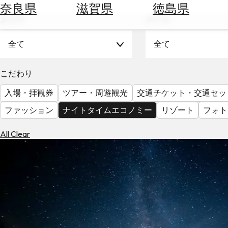
空
ぶ
奈良県
滋賀県
徳島県
券
エリア
テーマ
を
ホ
探
テ
全て
全て
す
ル
を
為
こだわり
探
替
す
入場・拝観券
ツアー・周遊観光
交通チケット・交通セッ
を
調
ファッション
ナイトタイムエコノミー
リゾート
フォト
べ
天
る
気
All Clear
を
見
る