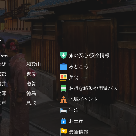
h
旅の安心/安全情報
rea
大阪
和歌山
みどころ
京都
奈良
美食
福井
滋賀
お得な移動や周遊パス
兵庫
徳島
地域イベント
三重
鳥取
宿泊
お土産
最新情報