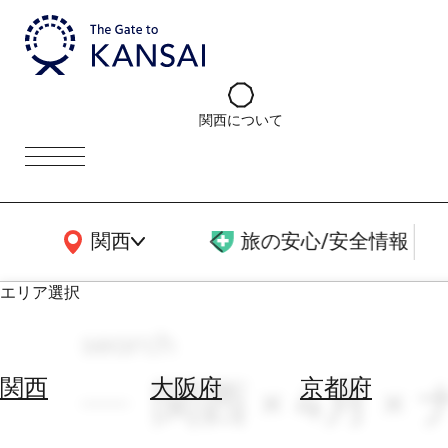
関西について
関西広域MAP
関西
旅の安心/安全情報
エリア選択
search
エ
リ
関西 × 4月
関西
大阪府
京都府
ア
を
航
選