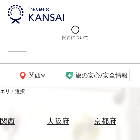
関西について
関西広域MAP
関西
旅の安心/安全情報
エリア選択
エ
リ
関西
大阪府
京都府
ア
を
航
選