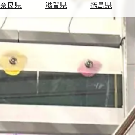
空
ぶ
奈良県
滋賀県
徳島県
券
を
ホ
探
テ
す
ル
を
為
探
替
す
を
調
べ
天
る
気
を
見
る