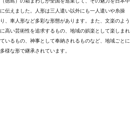
（徳島）の箱まわしが全国を巡業して、その魅力を日本中
に伝えました。人形は三人遣い以外にも一人遣いや糸操
り、車人形など多彩な形態があります。また、文楽のよう
に高い芸術性を追求するもの、地域の娯楽として楽しまれ
ているもの、神事として奉納されるものなど、地域ごとに
多様な形で継承されています。
三業（さんぎょう）の融合
太夫（大夫） たゆう
太夫は床本を見て浄瑠璃を語りますが、西洋音楽のような