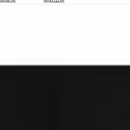
を
為
探
替
す
を
調
べ
天
る
気
を
見
る