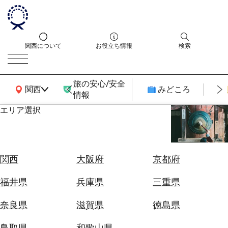
関西について
お役立ち情報
検索
旅の安心/安全
関西広域MAP
関西
みどころ
情報
エリア選択
エ
リ
ア
を
航
関西
大阪府
京都府
選
空
ぶ
券
福井県
兵庫県
三重県
を
ホ
探
奈良県
滋賀県
徳島県
テ
す
ル
鳥取県
和歌山県