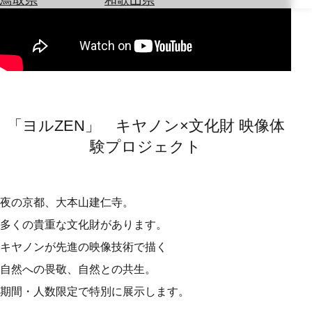
を
為
探
替
す
を
調
べ
天
る
気
を
「ヨルZEN」 キヤノン×文化財 映像体
見
る
験プロジェクト
夜の京都、大本山建仁寺。
多くの貴重な文化財があります。
キヤノンが先進の映像技術で描く
自然への畏敬、自然との共生。
期間・人数限定で特別に展示します。