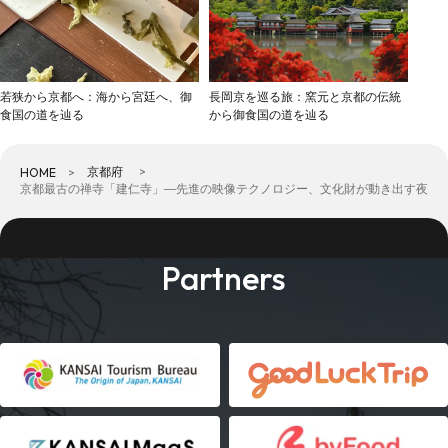
若狭から京都へ：海から宮廷へ、御
長岡京を巡る旅：窯元と京都の伝統
食国の道を辿る
から御食国の道を辿る
京都府
HOME
京都最古の禅寺「建仁寺」―先進の映像テクノロジー、文化財が動き出す夜
Partners