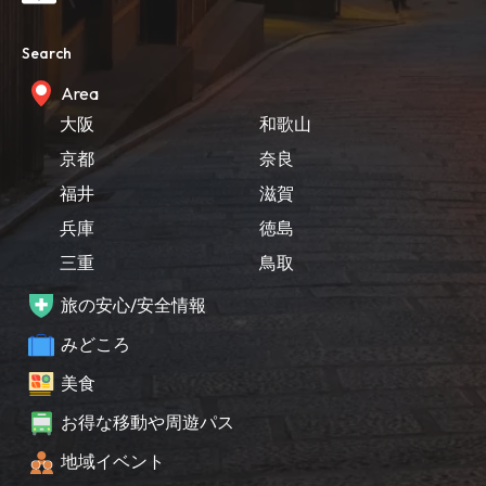
Search
Area
大阪
和歌山
京都
奈良
福井
滋賀
兵庫
徳島
三重
鳥取
旅の安心/安全情報
みどころ
美食
お得な移動や周遊パス
地域イベント