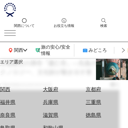
関西について
お役立ち情報
検索
旅の安心/安全
関西広域MAP
関西
みどころ
情報
エリア選択
京都最古の禅寺「建仁寺」―先進の映像テ
エ
クノロジー、文化財が動き出す夜
リ
ア
を
最終更新
2022年09月26日
航
関西
大阪府
京都府
選
空
ぶ
券
福井県
兵庫県
三重県
を
ホ
探
奈良県
滋賀県
徳島県
テ
す
ル
鳥取県
和歌山県