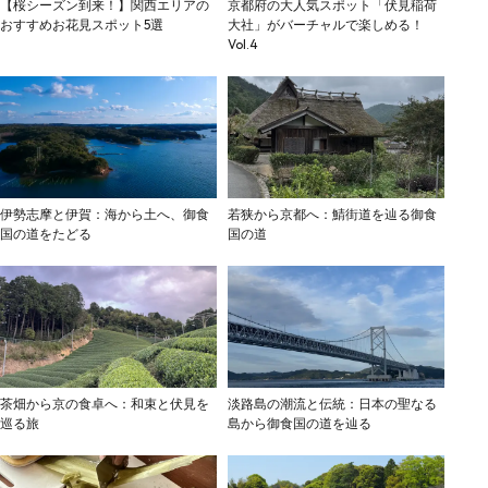
【桜シーズン到来！】関西エリアの
京都府の大人気スポット「伏見稲荷
おすすめお花見スポット5選
大社」がバーチャルで楽しめる！
Vol.4
伊勢志摩と伊賀：海から土へ、御食
若狭から京都へ：鯖街道を辿る御食
国の道をたどる
国の道
茶畑から京の食卓へ：和束と伏見を
淡路島の潮流と伝統：日本の聖なる
巡る旅
島から御食国の道を辿る