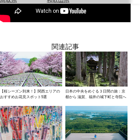
を
為
探
替
す
を
調
べ
天
る
気
関連記事
を
見
る
【桜シーズン到来！】関西エリアの
日本の中央をめぐる３日間の旅：京
おすすめお花見スポット5選
都から 滋賀、福井の城下町と寺院へ