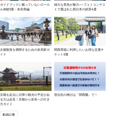
ガイドブックに載っていないローカ
雄大な景色が魅力──フォトコンテス
ル体験5選：奈良県編
トで選ばれた西日本の絶景4選
古都散策を満喫するための奈良駅ガ
関西周遊に利用したいお得な交通チ
イド
ケット6選
京都を起点に日帰り観光の予定があ
宿泊先の検討は「関西圏」で！
る方は必見！京都から奈良への行き
方ガイド
動画記事