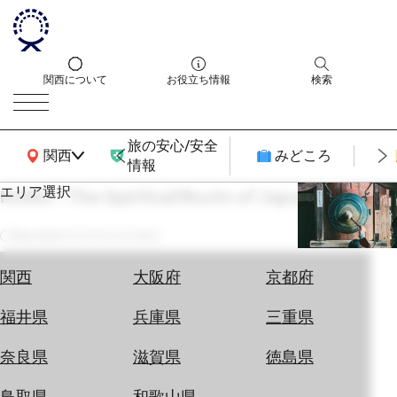
関西について
お役立ち情報
検索
旅の安心/安全
関西広域MAP
関西
みどころ
情報
エリア選択
NARA - The Spiritual Roots of Japan
エ
リ
最終更新
2022年06月28日
ア
を
航
関西
大阪府
京都府
選
空
ぶ
券
福井県
兵庫県
三重県
を
ホ
探
奈良県
滋賀県
徳島県
テ
す
ル
鳥取県
和歌山県