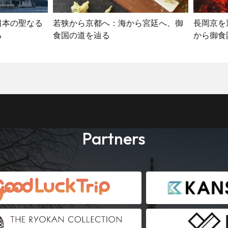
日本の聖なる
若狭から京都へ：海から宮廷へ、御
長岡京を
る
食国の道を辿る
から御食
Partners