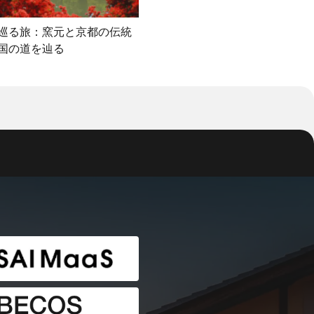
巡る旅：窯元と京都の伝統
国の道を辿る