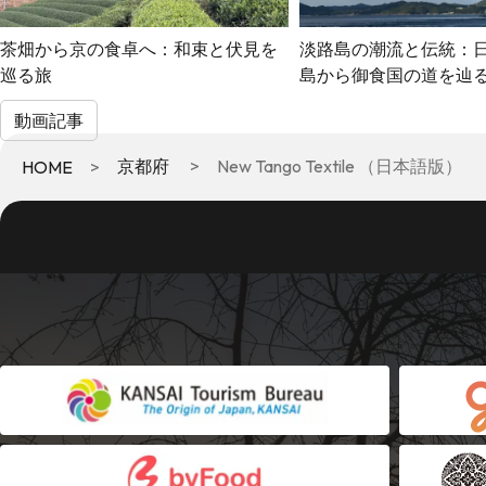
茶畑から京の食卓へ：和束と伏見を
淡路島の潮流と伝統：
巡る旅
島から御食国の道を辿
動画記事
京都府
New Tango Textile （日本語版）
HOME