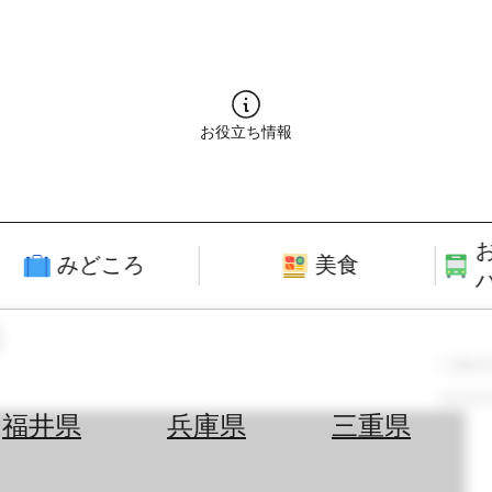
お役立ち情報
みどころ
美食
版）
最終
2022
福井県
兵庫県
三重県