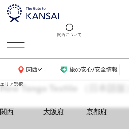
関西について
関西広域MAP
関西
旅の安心/安全情報
エリア選択
New Tango Textile （日本語
エ
リ
関西
大阪府
京都府
ア
を
航
選