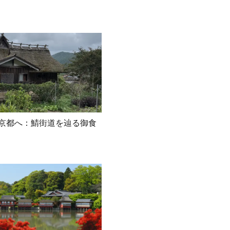
京都へ：鯖街道を辿る御食