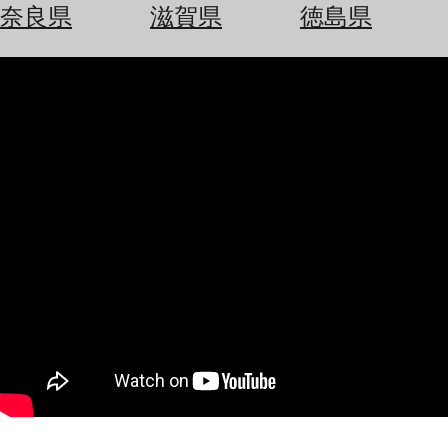
空
ぶ
奈良県
滋賀県
徳島県
券
を
ホ
探
テ
す
ル
を
為
探
替
す
を
調
べ
天
る
気
を
見
る