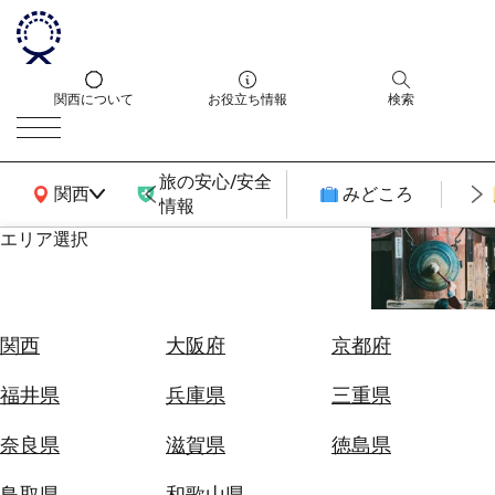
関西について
お役立ち情報
検索
旅の安心/安全
関西広域MAP
関西
みどころ
情報
エリア選択
エ
リ
ア
を
航
関西
大阪府
京都府
選
空
ぶ
券
福井県
兵庫県
三重県
を
ホ
探
奈良県
滋賀県
徳島県
テ
す
ル
鳥取県
和歌山県