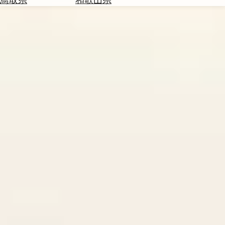
を
為
探
替
す
を
調
べ
天
る
気
を
見
る