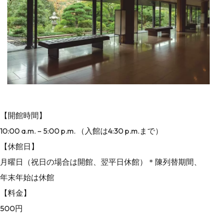
【開館時間】
10:00 a.m. – 5:00 p.m. （入館は4:30 p.m.まで）
【休館日】
月曜日（祝日の場合は開館、翌平日休館）＊陳列替期間、
年末年始は休館
【料金】
500円