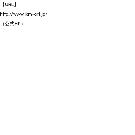
【URL】
http://www.ikm-art.jp/
（公式HP）
【住所】
和泉市内田町3-6-12
2.正木美術館
創設者・正木孝之氏が蒐集した1,300点のコレクション
は、日本の中世禅林文化を俯瞰できる東洋古美術品が中
心。建物は茶の湯に造詣が深い正木氏自身の設計。企画展
は春と秋の2回。