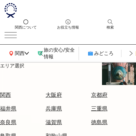
関西について
お役立ち情報
検索
旅の安心/安全
関西広域MAP
関西
みどころ
情報
エリア選択
エ
リ
ア
を
航
関西
大阪府
京都府
選
空
ぶ
券
福井県
兵庫県
三重県
を
ホ
探
奈良県
滋賀県
徳島県
テ
す
ル
鳥取県
和歌山県