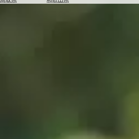
を
為
探
替
す
を
調
べ
天
る
気
を
見
る