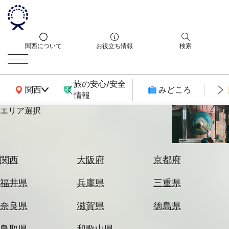
関西について
お役立ち情報
検索
旅の安心/安全
関西広域MAP
関西
みどころ
情報
エリア選択
エ
リ
ア
を
航
関西
大阪府
京都府
選
空
ぶ
券
福井県
兵庫県
三重県
を
ホ
探
奈良県
滋賀県
徳島県
テ
す
ル
鳥取県
和歌山県