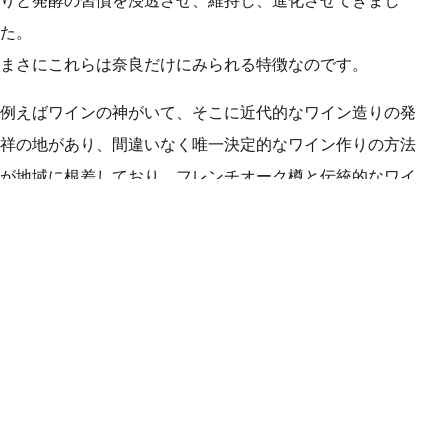
た。
まさにこれらは奈良だけにみられる特徴なのです。
例えばワインの神がいて、そこに近代的なワイン造りの発
祥の地があり、間違いなく唯一決定的なワイン作りの方法
が地域に根差しており、フレンチオーク樽と伝統的なワイ
ン造りの道具が供給できる天然資源があり、日々の忙しい
旅程の午後に平凡な光景へアクセスすることができるとし
たら？それは、ワインの専門家やワイン愛好家にとって、
紛れもなく魅力的な巡礼の旅となるでしょう。