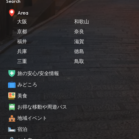
Search
Area
大阪
和歌山
京都
奈良
福井
滋賀
兵庫
徳島
三重
鳥取
旅の安心/安全情報
みどころ
美食
お得な移動や周遊パス
地域イベント
宿泊