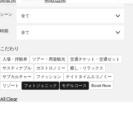
を
為
探
替
シーン
す
全て
を
調
時期
全て
べ
天
る
気
を
こだわり
見
入場・拝観券
ツアー・周遊観光
交通チケット・交通セット
る
サスティナブル
ガストロノミー
癒し・リラックス
サブカルチャー
ファッション
ナイトタイムエコノミー
リゾート
フォトジェニック
モデルコース
Book Now
All Clear