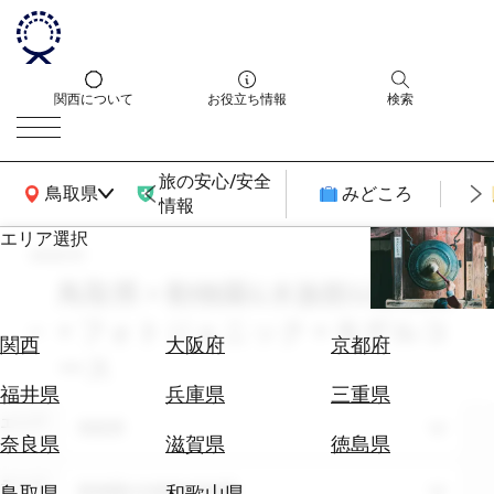
関西について
お役立ち情報
検索
旅の安心/安全
関西広域MAP
鳥取県
みどころ
情報
エリア選択
search
エ
リ
鳥取県 × 動物園&水族館&植物園
ア
× フォトジェニック × モデルコ
を
航
関西
大阪府
京都府
選
ース
空
ぶ
券
福井県
兵庫県
三重県
を
エリア
鳥取県
ホ
探
奈良県
滋賀県
徳島県
テ
す
ル
テーマ
動物園&水族館&植物園
鳥取県
和歌山県