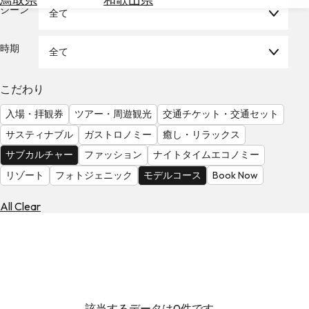
を
シーン
全て
為
探
替
す
を
時期
全て
調
べ
天
こだわり
る
気
を
入場・拝観券
ツアー・周遊観光
交通チケット・交通セット
見
サスティナブル
ガストロノミー
癒し・リラックス
る
サブカルチャー
ファッション
ナイトタイムエコノミー
リゾート
フォトジェニック
モデルコース
Book Now
All Clear
該当するデータは0件です。