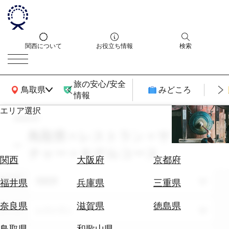
関西について
お役立ち情報
検索
旅の安心/安全
関西広域MAP
鳥取県
みどころ
情報
エリア選択
search
エ
リ
鳥取県 × レストラン × サブカル
ア
チャー × モデルコース
を
航
関西
大阪府
京都府
選
空
ぶ
エリア
券
鳥取県
福井県
兵庫県
三重県
を
ホ
探
奈良県
滋賀県
徳島県
テーマ
レストラン
テ
す
ル
鳥取県
和歌山県