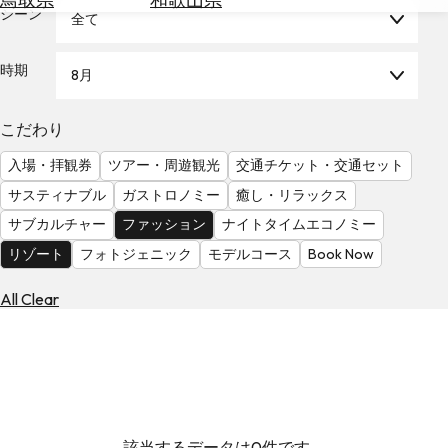
を
シーン
全て
為
探
替
す
を
時期
8月
調
べ
天
こだわり
る
気
を
入場・拝観券
ツアー・周遊観光
交通チケット・交通セット
見
サスティナブル
ガストロノミー
癒し・リラックス
る
サブカルチャー
ファッション
ナイトタイムエコノミー
リゾート
フォトジェニック
モデルコース
Book Now
All Clear
該当するデータは0件です。