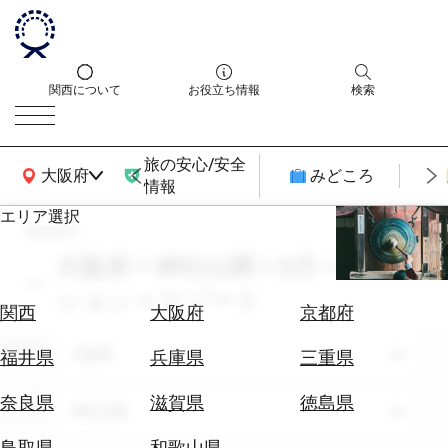
関西について
お役立ち情報
検索
旅の安心/安全
関西広域MAP
大阪府
みどころ
情報
エリア選択
search
エ
リ
大阪府 × 神社仏閣 × 8月 × ファッ
ア
ション × リゾート
を
航
関西
大阪府
京都府
選
空
ぶ
エリア
券
大阪府
福井県
兵庫県
三重県
を
ホ
探
奈良県
滋賀県
徳島県
テーマ
神社仏閣
テ
す
ル
鳥取県
和歌山県