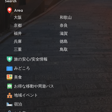
Search
Area
大阪
和歌山
京都
奈良
福井
滋賀
兵庫
徳島
三重
鳥取
旅の安心/安全情報
みどころ
美食
お得な移動や周遊パス
地域イベント
宿泊