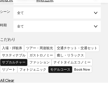
を
為
探
替
シーン
す
全て
を
調
時期
全て
べ
天
る
気
を
こだわり
見
入場・拝観券
ツアー・周遊観光
交通チケット・交通セット
る
サスティナブル
ガストロノミー
癒し・リラックス
サブカルチャー
ファッション
ナイトタイムエコノミー
リゾート
フォトジェニック
モデルコース
Book Now
All Clear