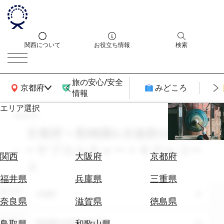
関西について
お役立ち情報
検索
旅の安心/安全
関西広域MAP
京都府
みどころ
情報
エリア選択
search
エ
リ
京都府 × 動物園&水族館&植物園
ア
× サブカルチャー × モデルコー
を
航
関西
大阪府
京都府
選
ス
空
ぶ
券
福井県
兵庫県
三重県
を
エリア
京都府
ホ
探
奈良県
滋賀県
徳島県
テ
す
ル
テーマ
動物園&水族館&植物園
鳥取県
和歌山県