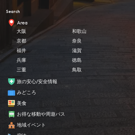
Search
Area
大阪
和歌山
京都
奈良
福井
滋賀
兵庫
徳島
三重
鳥取
旅の安心/安全情報
みどころ
美食
お得な移動や周遊パス
地域イベント