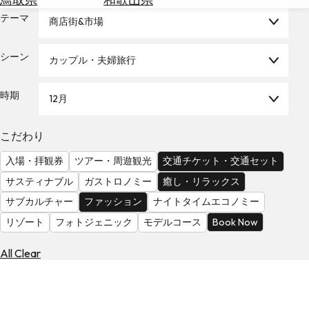
を
為
テーマ
探
商店街&市場
替
す
を
シーン
カップル・夫婦旅行
調
べ
天
る
気
時期
12月
を
見
こだわり
る
入場・拝観券
ツアー・周遊観光
交通チケット・交通セット
サスティナブル
ガストロノミー
癒し・リラックス
サブカルチャー
ファッション
ナイトタイムエコノミー
リゾート
フォトジェニック
モデルコース
Book Now
All Clear