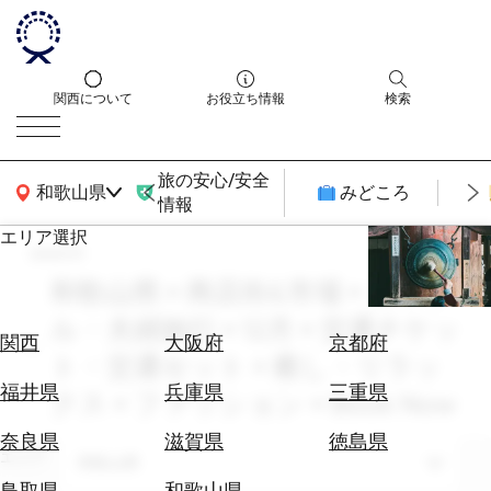
関西について
お役立ち情報
検索
旅の安心/安全
関西広域MAP
和歌山県
みどころ
情報
エリア選択
search
エ
リ
和歌山県 × 商店街&市場 × カップ
ア
ル・夫婦旅行 × 12月 × 交通チケッ
を
航
関西
大阪府
京都府
選
ト・交通セット × 癒し・リラッ
空
ぶ
券
福井県
兵庫県
三重県
クス × ファッション × Book Now
を
ホ
探
奈良県
滋賀県
徳島県
テ
エリア
す
和歌山県
ル
鳥取県
和歌山県