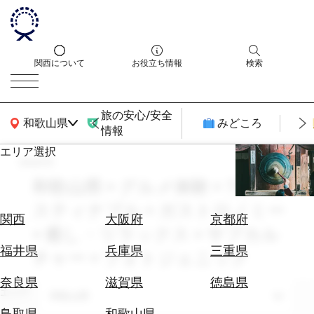
関西について
お役立ち情報
検索
旅の安心/安全
関西広域MAP
和歌山県
みどころ
情報
エリア選択
search
エ
リ
和歌山県 × グルメ体験 × 7月 × サ
ア
スティナブル × ガストロノミー
を
航
関西
大阪府
京都府
選
× 癒し・リラックス × サブカル
空
ぶ
券
福井県
兵庫県
三重県
チャー × フォトジェニック
を
ホ
探
奈良県
滋賀県
徳島県
テ
エリア
す
和歌山県
ル
鳥取県
和歌山県