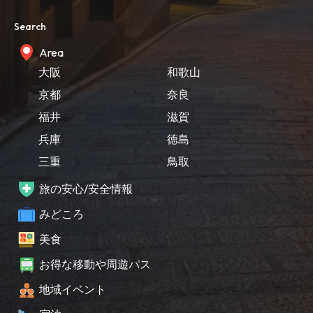
Search
Area
大阪
和歌山
京都
奈良
福井
滋賀
兵庫
徳島
三重
鳥取
旅の安心/安全情報
みどころ
美食
お得な移動や周遊パス
地域イベント