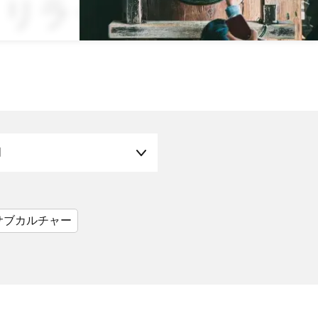
リラックス × フ
月
サブカルチャー