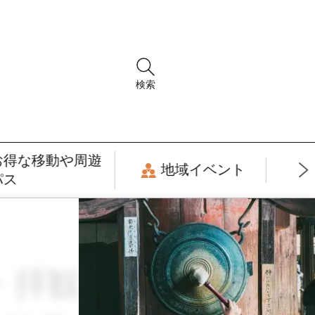
検索
お得な移動や周遊
地域イベント
パス
場・拝観券 × サステ