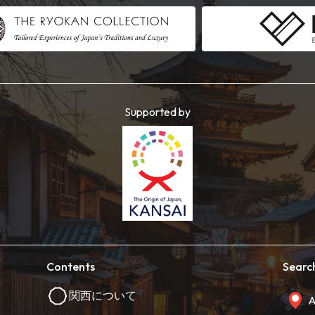
Supported by
Contents
Searc
関西について
A