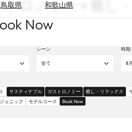
ストロノミー × 癒し・
鳥取県
和歌山県
ok Now
シーン
時期
全て
8
ト
サスティナブル
ガストロノミー
癒し・リラックス
ジェニック
モデルコース
Book Now