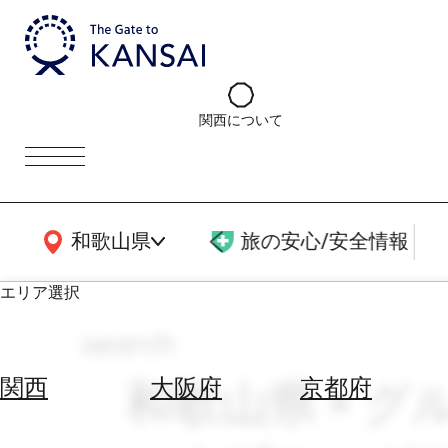
関西について
関西広域MAP
和歌山県
旅の安心/安全情報
エリア選択
search
エ
リ
和歌山県 × グル
関西
大阪府
京都府
ア
を
航
選