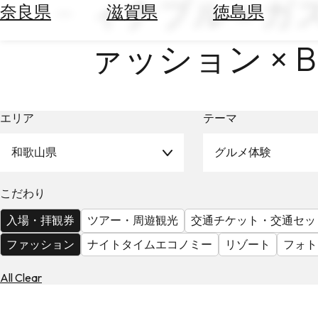
ィナブル × ガ
空
ぶ
奈良県
滋賀県
徳島県
券
を
ホ
ァッション × Bo
探
テ
す
ル
を
為
探
替
エリア
テーマ
す
を
調
和歌山県
グルメ体験
べ
天
る
気
こだわり
を
見
入場・拝観券
ツアー・周遊観光
交通チケット・交通セッ
る
ファッション
ナイトタイムエコノミー
リゾート
フォト
All Clear