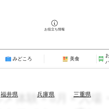
お役立ち情報
みどころ
美食
メ体験 × 8月 × 入
福井県
兵庫県
三重県