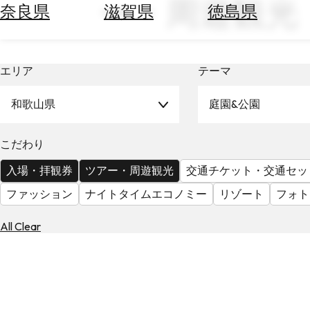
ー・周遊観光
空
ぶ
奈良県
滋賀県
徳島県
券
を
ホ
探
テ
す
エリア
テーマ
ル
を
為
探
和歌山県
庭園&公園
替
す
を
調
こだわり
べ
天
入場・拝観券
ツアー・周遊観光
交通チケット・交通セッ
る
気
を
ファッション
ナイトタイムエコノミー
リゾート
フォト
見
る
All Clear