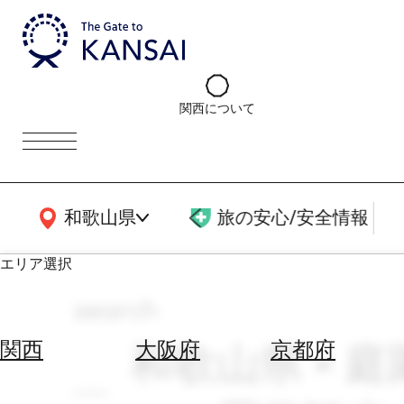
関西について
関西広域MAP
和歌山県
旅の安心/安全情報
エリア選択
search
エ
リ
和歌山県 × 庭
関西
大阪府
京都府
ア
を
航
選