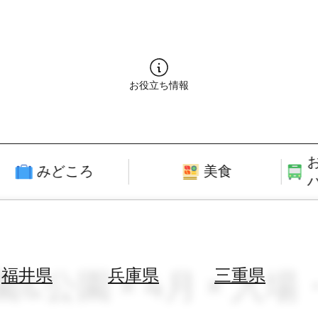
お役立ち情報
みどころ
美食
園&公園 × 4月 × 入
福井県
兵庫県
三重県