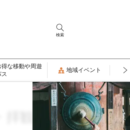
検索
お得な移動や周遊
地域イベント
パス
場・拝観券 × ツア