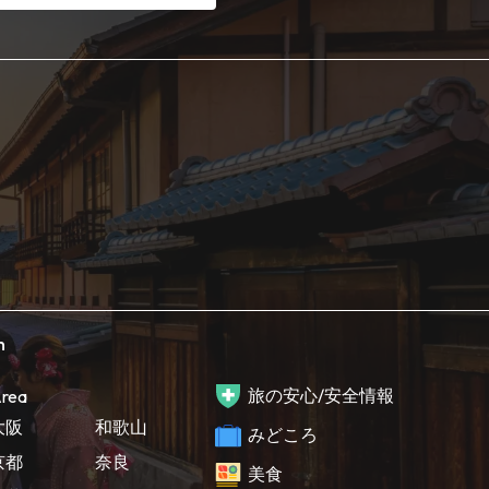
h
旅の安心/安全情報
rea
大阪
和歌山
みどころ
京都
奈良
美食