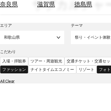
サブカルチャー
空
ぶ
奈良県
滋賀県
徳島県
券
を
ホ
探
テ
す
エリア
テーマ
ル
を
為
探
和歌山県
祭り・イベント体験
替
す
を
調
こだわり
べ
天
入場・拝観券
ツアー・周遊観光
交通チケット・交通セッ
る
気
を
ファッション
ナイトタイムエコノミー
リゾート
フォト
見
る
All Clear