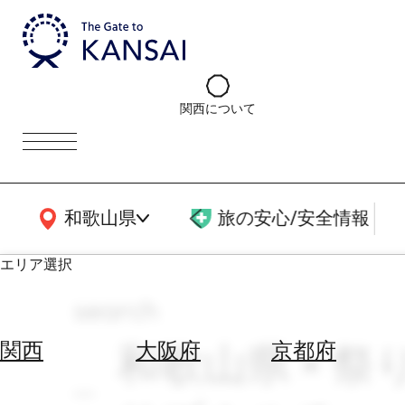
関西について
関西広域MAP
和歌山県
旅の安心/安全情報
エリア選択
search
エ
リ
和歌山県 × 祭
関西
大阪府
京都府
ア
を
航
選