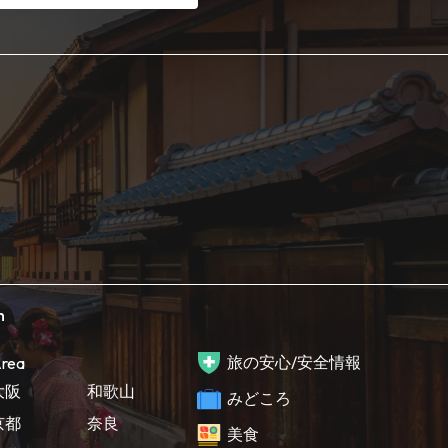
h
旅の安心/安全情報
rea
大阪
和歌山
みどころ
京都
奈良
美食