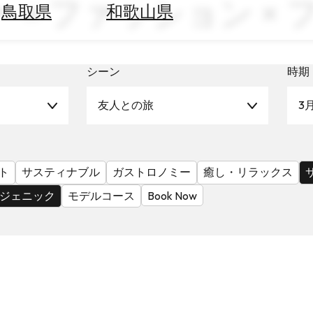
 × ファッション ×
鳥取県
和歌山県
シーン
時期
友人との旅
3
ト
サスティナブル
ガストロノミー
癒し・リラックス
ジェニック
モデルコース
Book Now