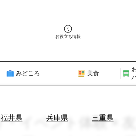
お役立ち情報
みどころ
美食
り・イベント体験 × 友人
福井県
兵庫県
三重県