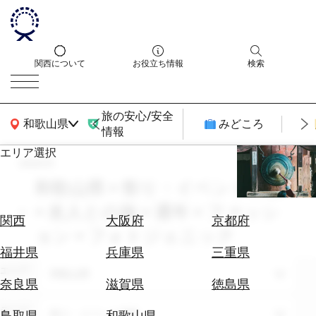
関西について
お役立ち情報
検索
旅の安心/安全
関西広域MAP
和歌山県
みどころ
情報
エリア選択
search
エ
リ
和歌山県 × 祭り・イベント体験
ア
× 友人との旅 × 通年 × ファッシ
を
航
関西
大阪府
京都府
選
ョン × フォトジェニック
空
ぶ
券
福井県
兵庫県
三重県
を
エリア
和歌山県
ホ
探
奈良県
滋賀県
徳島県
テ
す
ル
テーマ
祭り・イベント体験
鳥取県
和歌山県