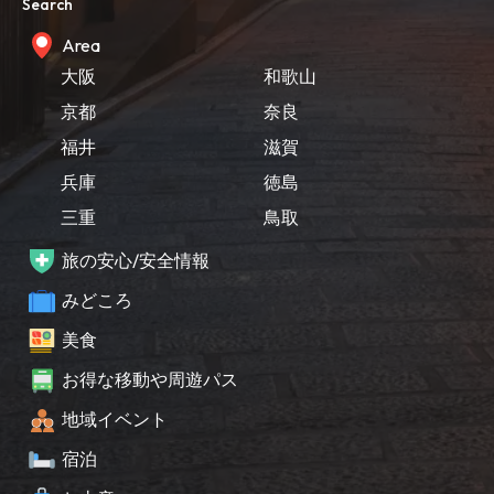
Search
Area
大阪
和歌山
京都
奈良
福井
滋賀
兵庫
徳島
三重
鳥取
旅の安心/安全情報
みどころ
美食
お得な移動や周遊パス
地域イベント
宿泊