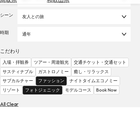
を
為
探
替
シーン
す
友人との旅
を
調
時期
通年
べ
天
る
気
を
こだわり
見
入場・拝観券
ツアー・周遊観光
交通チケット・交通セット
る
サスティナブル
ガストロノミー
癒し・リラックス
サブカルチャー
ファッション
ナイトタイムエコノミー
リゾート
フォトジェニック
モデルコース
Book Now
All Clear