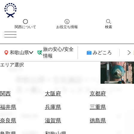
関西について
お役立ち情報
検索
旅の安心/安全
関西広域MAP
和歌山県
みどころ
情報
エリア選択
search
エ
リ
和歌山県 × 文化施設 × 一人旅 × 2
ア
月 × 癒し・リラックス × リゾー
を
航
関西
大阪府
京都府
選
ト
空
ぶ
券
福井県
兵庫県
三重県
を
エリア
和歌山県
ホ
探
奈良県
滋賀県
徳島県
テ
す
ル
テーマ
文化施設
鳥取県
和歌山県