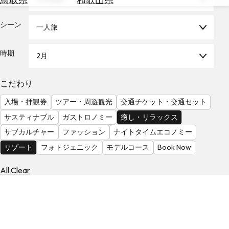
を
為
探
替
シーン
す
一人旅
を
調
時期
2月
べ
天
る
気
を
こだわり
見
入場・拝観券
ツアー・周遊観光
交通チケット・交通セット
る
サスティナブル
ガストロノミー
癒し・リラックス
サブカルチャー
ファッション
ナイトタイムエコノミー
リゾート
フォトジェニック
モデルコース
Book Now
All Clear