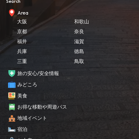
Search
Area
大阪
和歌山
京都
奈良
福井
滋賀
兵庫
徳島
三重
鳥取
旅の安心/安全情報
みどころ
美食
お得な移動や周遊パス
地域イベント
宿泊