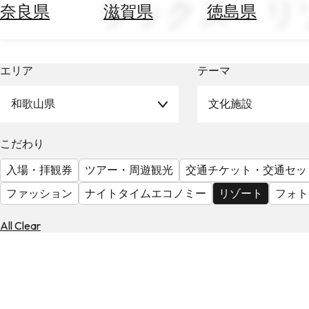
ラックス × 
空
ぶ
奈良県
滋賀県
徳島県
券
を
ホ
探
テ
す
エリア
テーマ
ル
を
為
探
和歌山県
文化施設
替
す
を
調
こだわり
べ
天
入場・拝観券
ツアー・周遊観光
交通チケット・交通セッ
る
気
を
ファッション
ナイトタイムエコノミー
リゾート
フォト
見
る
All Clear