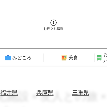
お役立ち情報
みどころ
美食
化施設 × 友人との旅 ×
福井県
兵庫県
三重県