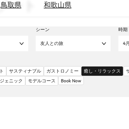
リゾート
鳥取県
和歌山県
シーン
時期
友人との旅
4
ト
サスティナブル
ガストロノミー
癒し・リラックス
ジェニック
モデルコース
Book Now