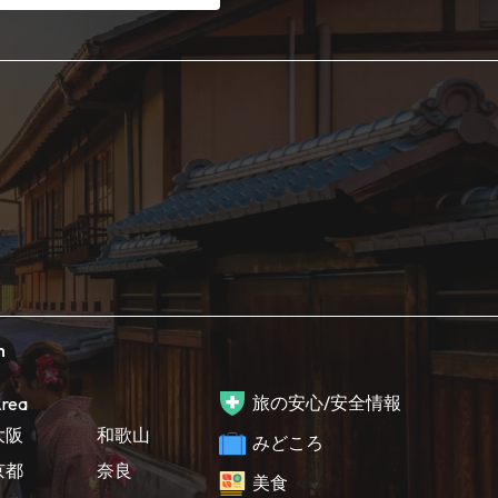
h
旅の安心/安全情報
rea
大阪
和歌山
みどころ
京都
奈良
美食