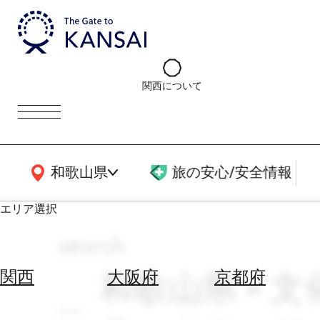
関西について
関西広域MAP
和歌山県
旅の安心/安全情報
エリア選択
search
エ
リ
和歌山県 × 文
関西
大阪府
京都府
ア
を
航
選