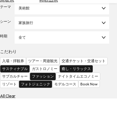
を
為
テーマ
探
美術館
替
す
を
シーン
家族旅行
調
べ
天
る
気
時期
全て
を
見
こだわり
る
入場・拝観券
ツアー・周遊観光
交通チケット・交通セット
サスティナブル
ガストロノミー
癒し・リラックス
サブカルチャー
ファッション
ナイトタイムエコノミー
リゾート
フォトジェニック
モデルコース
Book Now
All Clear