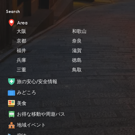
Search
Area
大阪
和歌山
京都
奈良
福井
滋賀
兵庫
徳島
三重
鳥取
旅の安心/安全情報
みどころ
美食
お得な移動や周遊パス
地域イベント