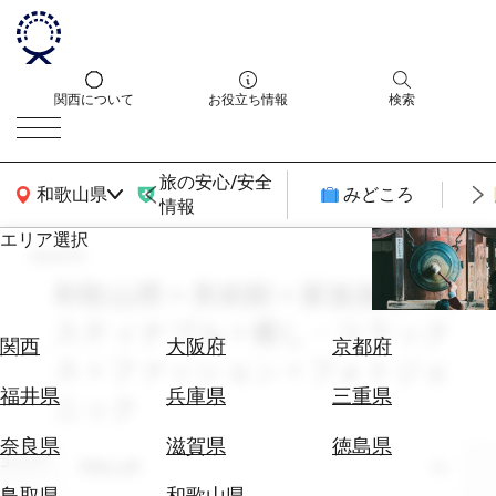
関西について
お役立ち情報
検索
旅の安心/安全
関西広域MAP
和歌山県
みどころ
情報
エリア選択
search
エ
リ
和歌山県 × 美術館 × 家族旅行 × サ
ア
スティナブル × 癒し・リラック
を
航
関西
大阪府
京都府
選
ス × ファッション × フォトジェ
空
ぶ
券
福井県
兵庫県
三重県
ニック
を
ホ
探
奈良県
滋賀県
徳島県
テ
エリア
す
和歌山県
ル
鳥取県
和歌山県