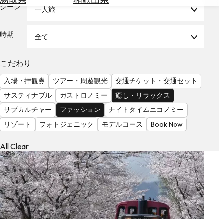
を
シーン
一人旅
為
探
替
す
を
時期
全て
調
べ
天
こだわり
る
気
を
入場・拝観券
ツアー・周遊観光
交通チケット・交通セット
見
サスティナブル
ガストロノミー
癒し・リラックス
る
サブカルチャー
ファッション
ナイトタイムエコノミー
リゾート
フォトジェニック
モデルコース
Book Now
All Clear