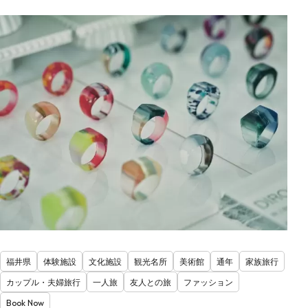
福井県
体験施設
文化施設
観光名所
美術館
通年
家族旅行
カップル・夫婦旅行
一人旅
友人との旅
ファッション
Book Now