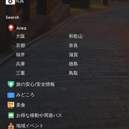
写真
Search
Area
大阪
和歌山
京都
奈良
福井
滋賀
兵庫
徳島
三重
鳥取
旅の安心/安全情報
みどころ
美食
お得な移動や周遊パス
地域イベント