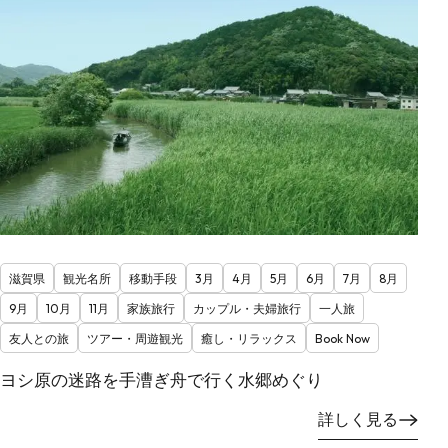
滋賀県
観光名所
移動手段
3月
4月
5月
6月
7月
8月
9月
10月
11月
家族旅行
カップル・夫婦旅行
一人旅
友人との旅
ツアー・周遊観光
癒し・リラックス
Book Now
ヨシ原の迷路を手漕ぎ舟で行く水郷めぐり
詳しく見る