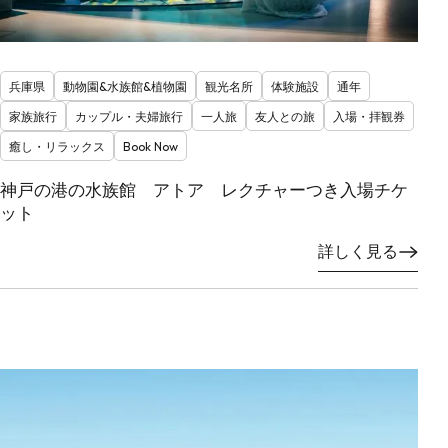
兵庫県
動物園&水族館&植物園
観光名所
体験施設
通年
家族旅行
カップル・夫婦旅行
一人旅
友人との旅
入場・拝観券
癒し・リラックス
Book Now
神戸の港の水族館 アトア レクチャーつき入場チケ
ット
詳しく見る