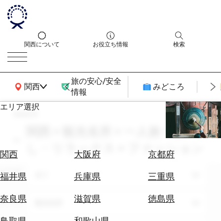
関西について
お役立ち情報
検索
旅の安心/安全
関西広域MAP
関西
みどころ
情報
エリア選択
search
エ
リ
関西 × 観光名所 × 一人旅 × 癒
ア
し・リラックス × ファッション
を
航
関西
大阪府
京都府
選
空
ぶ
エリア
券
全て
福井県
兵庫県
三重県
を
ホ
探
奈良県
滋賀県
徳島県
テーマ
観光名所
テ
す
ル
鳥取県
和歌山県