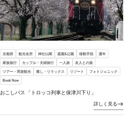
京都府
観光名所
神社仏閣
庭園&公園
移動手段
通年
家族旅行
カップル・夫婦旅行
一人旅
友人との旅
ツアー・周遊観光
癒し・リラックス
リゾート
フォトジェニック
Book Now
おこしバス 「トロッコ列車と保津川下り」
詳しく見る