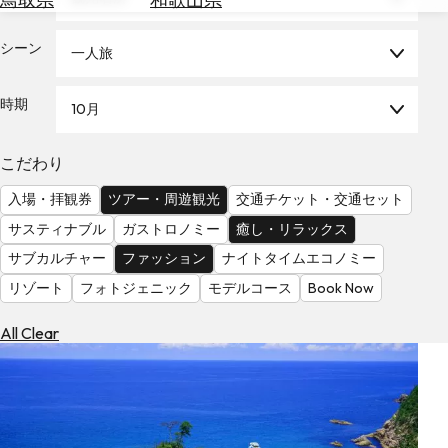
を
為
探
替
シーン
す
一人旅
を
調
時期
10月
べ
天
る
気
を
こだわり
見
入場・拝観券
ツアー・周遊観光
交通チケット・交通セット
る
サスティナブル
ガストロノミー
癒し・リラックス
サブカルチャー
ファッション
ナイトタイムエコノミー
リゾート
フォトジェニック
モデルコース
Book Now
All Clear