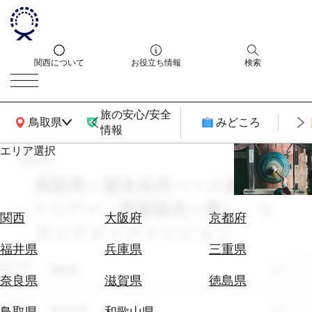
関西について
お役立ち情報
検索
旅の安心/安全
関西広域MAP
鳥取県
みどころ
情報
エリア選択
search
エ
リ
鳥取県 × 観光名所 × 一人旅 × 10月
ア
× ツアー・周遊観光 × 癒し・リ
を
航
関西
大阪府
京都府
選
ラックス × ファッション
空
ぶ
券
福井県
兵庫県
三重県
を
エリア
鳥取県
ホ
探
奈良県
滋賀県
徳島県
テ
す
ル
テーマ
観光名所
鳥取県
和歌山県