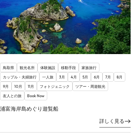
鳥取県
観光名所
体験施設
移動手段
家族旅行
カップル・夫婦旅行
一人旅
3月
4月
5月
6月
7月
8月
9月
10月
11月
フォトジェニック
ツアー・周遊観光
友人との旅
Book Now
浦富海岸島めぐり遊覧船
詳しく見る