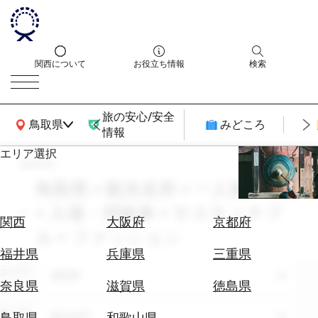
関西について
お役立ち情報
検索
旅の安心/安全
関西広域MAP
鳥取県
みどころ
情報
エリア選択
search
エ
リ
鳥取県 × 観光名所 × 一人旅 × 10月
ア
× 入場・拝観券 × サスティナブ
を
航
関西
大阪府
京都府
選
ル × ファッション
空
ぶ
券
福井県
兵庫県
三重県
を
エリア
鳥取県
ホ
探
奈良県
滋賀県
徳島県
テ
す
ル
テーマ
観光名所
鳥取県
和歌山県