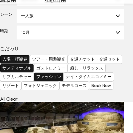
を
為
探
替
シーン
す
一人旅
を
調
時期
10月
べ
天
る
気
を
こだわり
見
入場・拝観券
ツアー・周遊観光
交通チケット・交通セット
る
サスティナブル
ガストロノミー
癒し・リラックス
サブカルチャー
ファッション
ナイトタイムエコノミー
リゾート
フォトジェニック
モデルコース
Book Now
All Clear