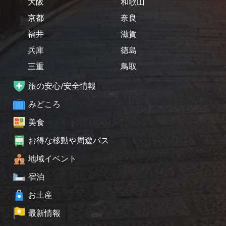
大阪
和歌山
京都
奈良
福井
滋賀
兵庫
徳島
三重
鳥取
旅の安心/安全情報
みどころ
美食
お得な移動や周遊パス
地域イベント
宿泊
お土産
最新情報