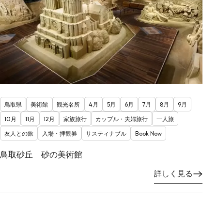
鳥取県
美術館
観光名所
4月
5月
6月
7月
8月
9月
10月
11月
12月
家族旅行
カップル・夫婦旅行
一人旅
友人との旅
入場・拝観券
サスティナブル
Book Now
鳥取砂丘 砂の美術館
詳しく見る