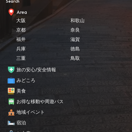
Search
Area
大阪
和歌山
京都
奈良
福井
滋賀
兵庫
徳島
三重
鳥取
旅の安心/安全情報
みどころ
美食
お得な移動や周遊パス
地域イベント
宿泊