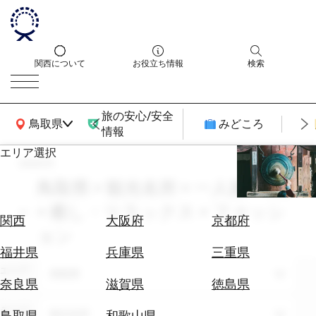
関西について
お役立ち情報
検索
旅の安心/安全
関西広域MAP
鳥取県
みどころ
情報
エリア選択
search
エ
リ
鳥取県 × 観光名所 × 一人旅 × 3月
ア
× 癒し・リラックス × ファッシ
を
航
関西
大阪府
京都府
選
ョン
空
ぶ
券
福井県
兵庫県
三重県
を
エリア
鳥取県
ホ
探
奈良県
滋賀県
徳島県
テ
す
ル
テーマ
観光名所
鳥取県
和歌山県