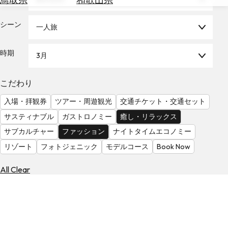
を
為
探
替
シーン
す
一人旅
を
調
時期
3月
べ
天
る
気
を
こだわり
見
入場・拝観券
ツアー・周遊観光
交通チケット・交通セット
る
サスティナブル
ガストロノミー
癒し・リラックス
サブカルチャー
ファッション
ナイトタイムエコノミー
リゾート
フォトジェニック
モデルコース
Book Now
All Clear