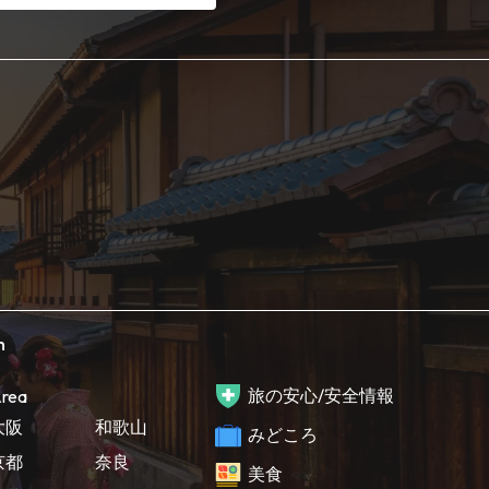
h
旅の安心/安全情報
rea
大阪
和歌山
みどころ
京都
奈良
美食