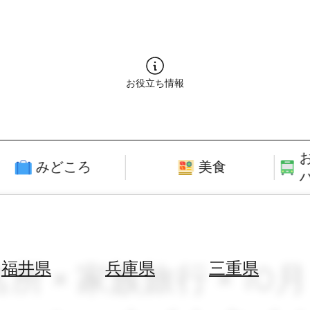
お役立ち情報
みどころ
美食
所 × 家族旅行 × 10
福井県
兵庫県
三重県