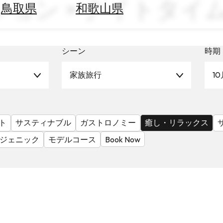
ッション × ナイトタ
鳥取県
和歌山県
シーン
時期
家族旅行
10
ト
サスティナブル
ガストロノミー
癒し・リラックス
ジェニック
モデルコース
Book Now