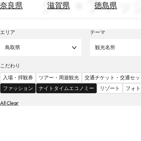
クス × ファ
空
ぶ
奈良県
滋賀県
徳島県
券
を
ホ
探
テ
す
エリア
テーマ
ル
を
為
探
鳥取県
観光名所
替
す
を
調
こだわり
べ
天
入場・拝観券
ツアー・周遊観光
交通チケット・交通セッ
る
気
を
ファッション
ナイトタイムエコノミー
リゾート
フォト
見
る
All Clear