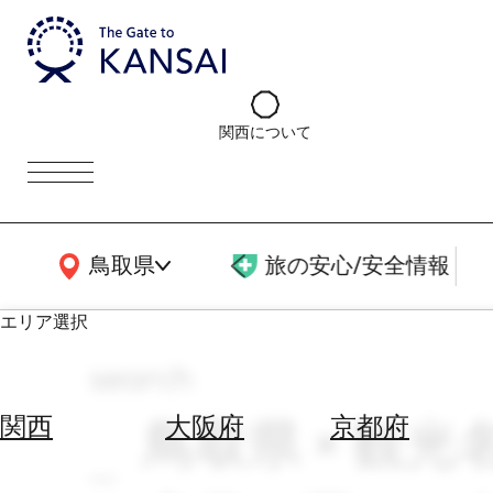
関西について
関西広域MAP
鳥取県
旅の安心/安全情報
エリア選択
search
エ
リ
鳥取県 × 観光名
関西
大阪府
京都府
ア
を
航
選