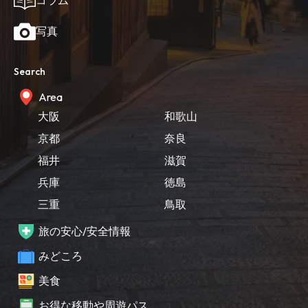
写真
Search
Area
大阪
和歌山
京都
奈良
福井
滋賀
兵庫
徳島
三重
鳥取
旅の安心/安全情報
みどころ
美食
お得な移動や周遊パス