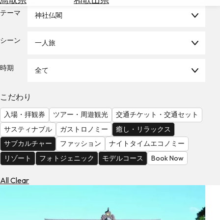
を
為
テーマ
探
神社仏閣
替
す
を
シーン
一人旅
調
べ
天
る
気
時期
全て
を
見
こだわり
る
入場・拝観券
ツアー・周遊観光
交通チケット・交通セット
サスティナブル
ガストロノミー
癒し・リラックス
サブカルチャー
ファッション
ナイトタイムエコノミー
リゾート
フォトジェニック
モデルコース
Book Now
All Clear