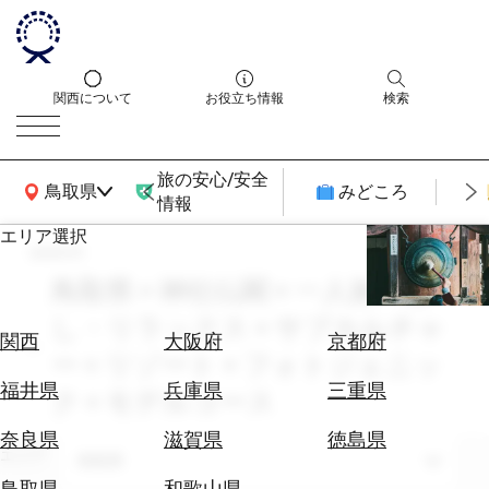
関西について
お役立ち情報
検索
旅の安心/安全
関西広域MAP
鳥取県
みどころ
情報
エリア選択
search
エ
リ
鳥取県 × 神社仏閣 × 一人旅 × 癒
ア
し・リラックス × サブカルチャ
を
航
関西
大阪府
京都府
選
ー × リゾート × フォトジェニッ
空
ぶ
券
福井県
兵庫県
三重県
ク × モデルコース
を
ホ
探
奈良県
滋賀県
徳島県
テ
エリア
す
鳥取県
ル
鳥取県
和歌山県