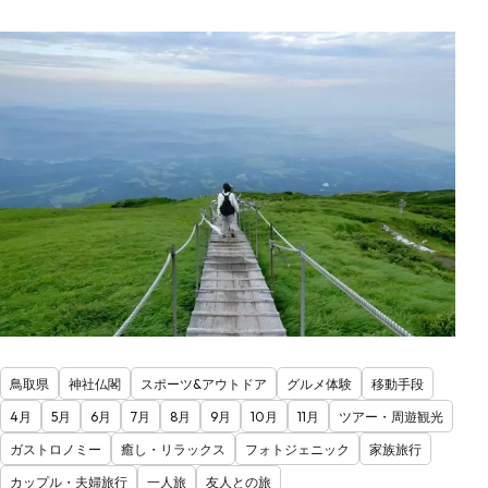
鳥取県
神社仏閣
スポーツ&アウトドア
グルメ体験
移動手段
4月
5月
6月
7月
8月
9月
10月
11月
ツアー・周遊観光
ガストロノミー
癒し・リラックス
フォトジェニック
家族旅行
カップル・夫婦旅行
一人旅
友人との旅