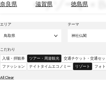
× リゾート × B
空
ぶ
奈良県
滋賀県
徳島県
券
を
ホ
探
テ
す
エリア
テーマ
ル
を
為
探
鳥取県
神社仏閣
替
す
を
調
こだわり
べ
天
入場・拝観券
ツアー・周遊観光
交通チケット・交通セッ
る
気
を
ファッション
ナイトタイムエコノミー
リゾート
フォト
見
る
All Clear