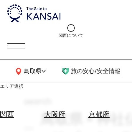
関西について
関西広域MAP
鳥取県
旅の安心/安全情報
エリア選択
search
エ
リ
鳥取県 × 神社
関西
大阪府
京都府
ア
を
航
選