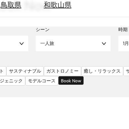
ook Now
鳥取県
和歌山県
シーン
時期
一人旅
1月
ト
サスティナブル
ガストロノミー
癒し・リラックス
ジェニック
モデルコース
Book Now