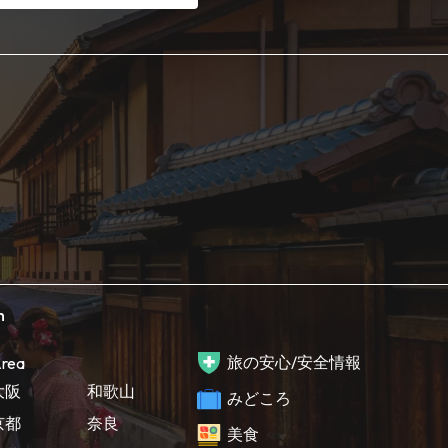
h
旅の安心/安全情報
rea
大阪
和歌山
みどころ
京都
奈良
美食