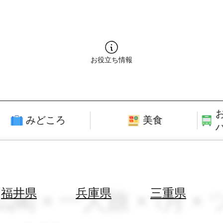
お役立ち情報
みどころ
美食
仏閣 × 一人旅 × 1月
福井県
兵庫県
三重県