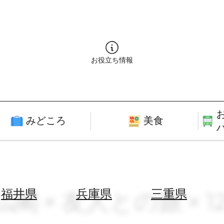
お役立ち情報
みどころ
美食
仏閣 × 友人との旅 × 
福井県
兵庫県
三重県