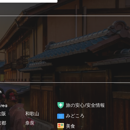
h
旅の安心/安全情報
rea
大阪
和歌山
みどころ
京都
奈良
美食