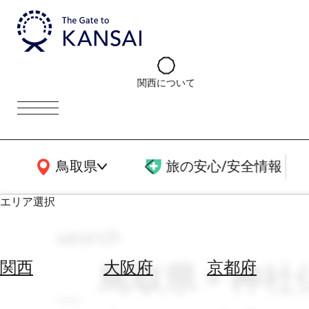
関西について
関西広域MAP
鳥取県
旅の安心/安全情報
エリア選択
search
エ
リ
鳥取県 × 神社
関西
大阪府
京都府
ア
を
航
選