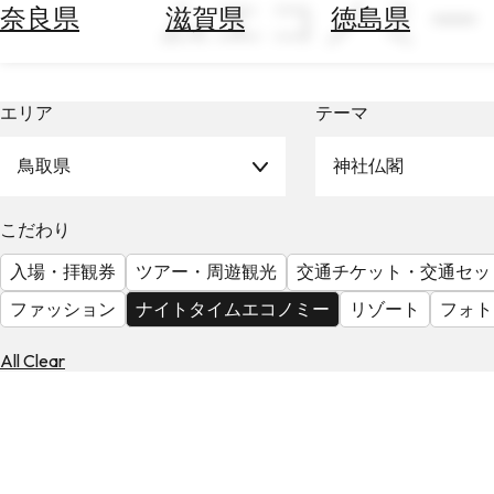
ムエコノミー
空
ぶ
奈良県
滋賀県
徳島県
券
を
ホ
探
テ
す
エリア
テーマ
ル
を
為
探
鳥取県
神社仏閣
替
す
を
調
こだわり
べ
天
入場・拝観券
ツアー・周遊観光
交通チケット・交通セッ
る
気
を
ファッション
ナイトタイムエコノミー
リゾート
フォト
見
る
All Clear