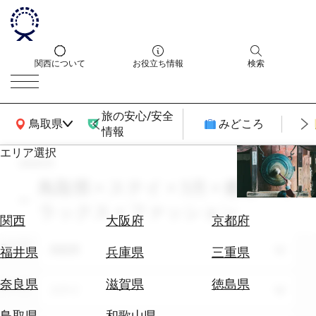
関西について
お役立ち情報
検索
旅の安心/安全
関西広域MAP
鳥取県
みどころ
情報
エリア選択
search
エ
リ
鳥取県 × ステイ × 3月 × 癒し・リ
ア
ラックス × ファッション
を
航
関西
大阪府
京都府
選
空
ぶ
エリア
券
鳥取県
福井県
兵庫県
三重県
を
ホ
探
奈良県
滋賀県
徳島県
テーマ
ステイ
テ
す
ル
鳥取県
和歌山県