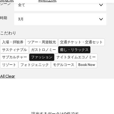
を
シーン
全て
為
探
替
す
を
時期
3月
調
べ
天
こだわり
る
気
を
入場・拝観券
ツアー・周遊観光
交通チケット・交通セット
見
サスティナブル
ガストロノミー
癒し・リラックス
る
サブカルチャー
ファッション
ナイトタイムエコノミー
リゾート
フォトジェニック
モデルコース
Book Now
All Clear
該当するデータは0件です。