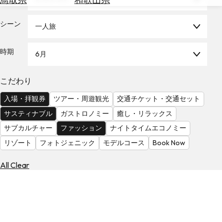
を
為
探
替
シーン
す
一人旅
を
調
時期
6月
べ
天
る
気
を
こだわり
見
入場・拝観券
ツアー・周遊観光
交通チケット・交通セット
る
サスティナブル
ガストロノミー
癒し・リラックス
サブカルチャー
ファッション
ナイトタイムエコノミー
リゾート
フォトジェニック
モデルコース
Book Now
All Clear