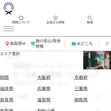
関西について
お役立ち情報
検索
旅の安心/安全
関西広域MAP
鳥取県
みどころ
情報
エリア選択
search
エ
リ
鳥取県 × レストラン × 一人旅 × 6
ア
月 × 入場・拝観券 × サスティナ
を
航
関西
大阪府
京都府
選
ブル × ファッション
空
ぶ
券
福井県
兵庫県
三重県
を
エリア
鳥取県
ホ
探
奈良県
滋賀県
徳島県
テ
す
ル
テーマ
レストラン
鳥取県
和歌山県