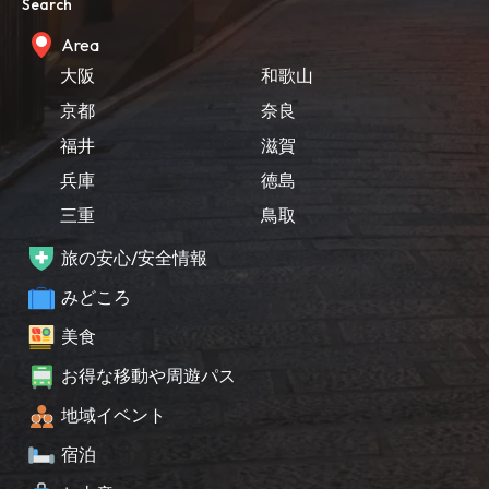
Search
Area
大阪
和歌山
京都
奈良
福井
滋賀
兵庫
徳島
三重
鳥取
旅の安心/安全情報
みどころ
美食
お得な移動や周遊パス
地域イベント
宿泊