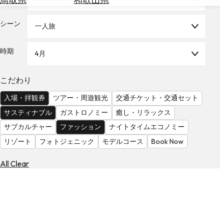
を
為
探
替
シーン
す
一人旅
を
調
時期
4月
べ
天
る
気
を
こだわり
見
入場・拝観券
ツアー・周遊観光
交通チケット・交通セット
る
サスティナブル
ガストロノミー
癒し・リラックス
サブカルチャー
ファッション
ナイトタイムエコノミー
リゾート
フォトジェニック
モデルコース
Book Now
All Clear