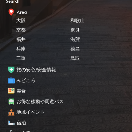
Search
Area
大阪
和歌山
京都
奈良
福井
滋賀
兵庫
徳島
三重
鳥取
旅の安心/安全情報
みどころ
美食
お得な移動や周遊パス
地域イベント
宿泊