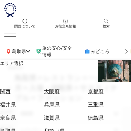
関西について
お役立ち情報
検索
旅の安心/安全
関西広域MAP
鳥取県
みどころ
情報
エリア選択
search
エ
リ
鳥取県 × レストラン × 一人旅 × 4
ア
月 × 入場・拝観券 × サスティナ
を
航
関西
大阪府
京都府
選
ブル × ファッション
空
ぶ
券
福井県
兵庫県
三重県
を
エリア
鳥取県
ホ
探
奈良県
滋賀県
徳島県
テ
す
ル
テーマ
レストラン
鳥取県
和歌山県