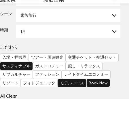
を
為
探
替
シーン
す
家族旅行
を
調
時期
1月
べ
天
る
気
を
こだわり
見
入場・拝観券
ツアー・周遊観光
交通チケット・交通セット
る
サスティナブル
ガストロノミー
癒し・リラックス
サブカルチャー
ファッション
ナイトタイムエコノミー
リゾート
フォトジェニック
モデルコース
Book Now
All Clear