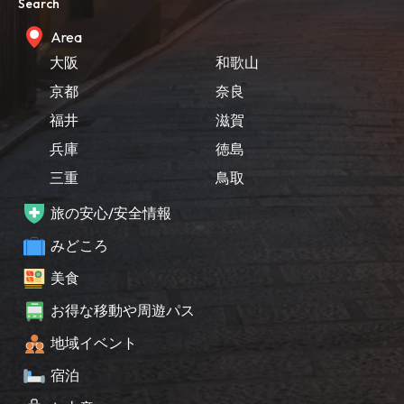
Search
Area
大阪
和歌山
京都
奈良
福井
滋賀
兵庫
徳島
三重
鳥取
旅の安心/安全情報
みどころ
美食
お得な移動や周遊パス
地域イベント
宿泊