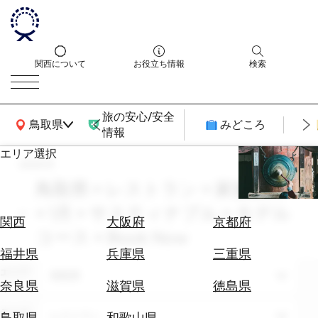
関西について
お役立ち情報
検索
旅の安心/安全
関西広域MAP
鳥取県
みどころ
情報
エリア選択
search
エ
リ
鳥取県 × レストラン × 家族旅行
ア
× 1月 × サスティナブル × モデル
を
航
関西
大阪府
京都府
選
コース × Book Now
空
ぶ
券
福井県
兵庫県
三重県
を
エリア
鳥取県
ホ
探
奈良県
滋賀県
徳島県
テ
す
ル
テーマ
レストラン
鳥取県
和歌山県